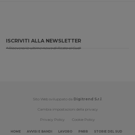
ISCRIVITI ALLA NEWSLETTER
* Riceverai le ultime news di Resto al Sud!
Sito Web sviluppato da
Digitrend S.r.l
.
Cambia impostazioni della privacy
Privacy Policy
Cookie Policy
HOME
AVVISI E BANDI
LAVORO
PNRR
STORIE DEL SUD