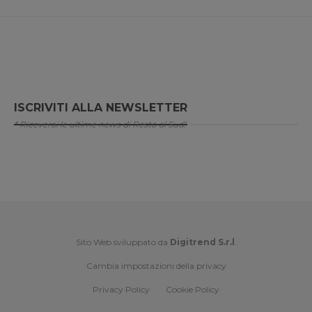
ISCRIVITI ALLA NEWSLETTER
* Riceverai le ultime news di Resto al Sud!
Sito Web sviluppato da
Digitrend S.r.l
.
Cambia impostazioni della privacy
Privacy Policy
Cookie Policy