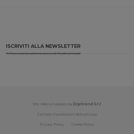
ISCRIVITI ALLA NEWSLETTER
* Riceverai le ultime news di Resto al Sud!
Sito Web sviluppato da
Digitrend S.r.l
.
Cambia impostazioni della privacy
Privacy Policy
Cookie Policy