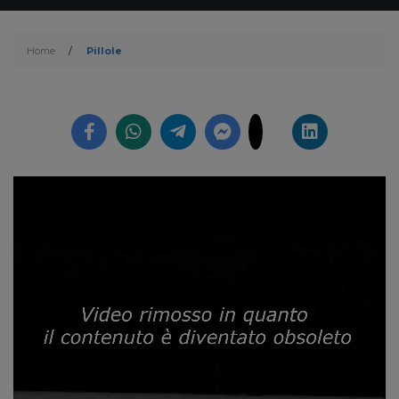
Home
/
Pillole