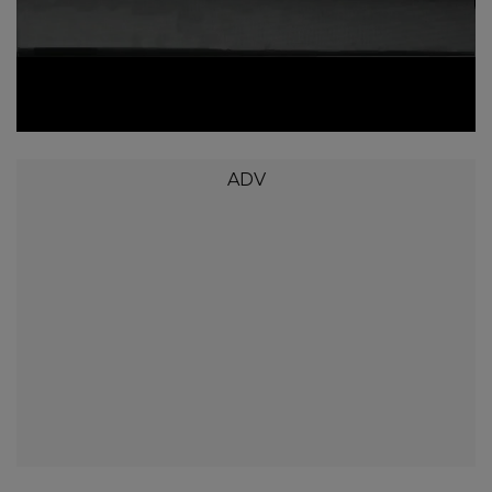
Loaded
:
Unmute
59.51%