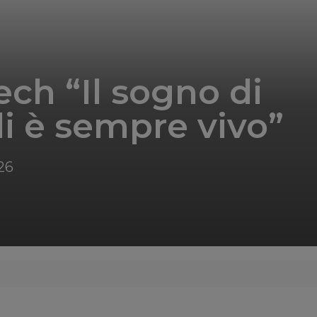
ech “Il sogno di
li è sempre vivo”
26