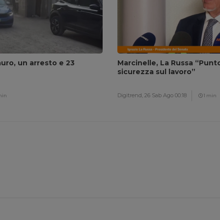
auro, un arresto e 23
Marcinelle, La Russa “Punto 
sicurezza sul lavoro”
Digitrend,
26 Sab Ago 00:18
min
1 min