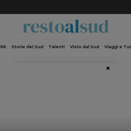
NRR
Storie del Sud
Talenti
Visto dal Sud
Viaggi e Tu
×