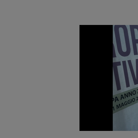
Load
Unmute
26.8