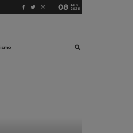
08
AUG
2026
rismo