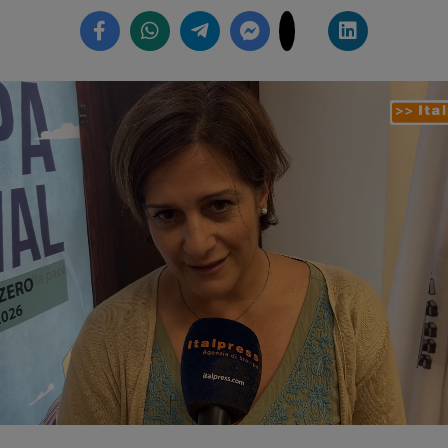
ed
:
9%