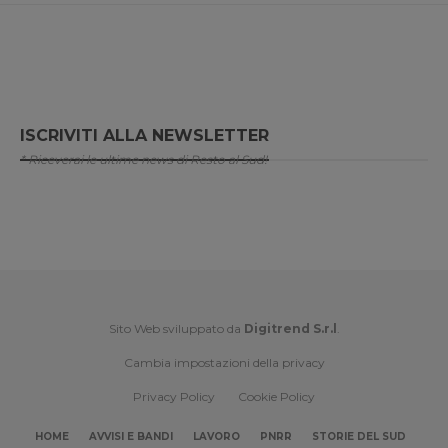
ISCRIVITI ALLA NEWSLETTER
* Riceverai le ultime news di Resto al Sud!
Sito Web sviluppato da
Digitrend S.r.l
.
Cambia impostazioni della privacy
Privacy Policy
Cookie Policy
HOME
AVVISI E BANDI
LAVORO
PNRR
STORIE DEL SUD