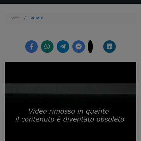
Home
/
Pillole