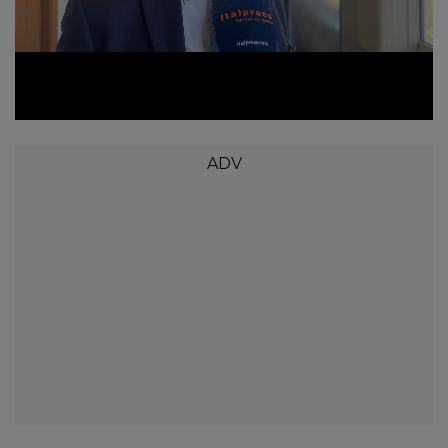
Loaded
:
Unmute
46.64%