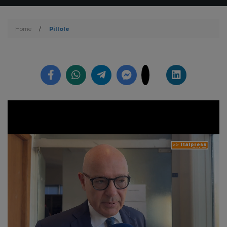
Home
/
Pillole