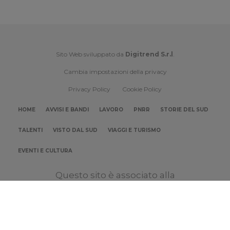
Sito Web sviluppato da
Digitrend S.r.l
.
Cambia impostazioni della privacy
Privacy Policy
Cookie Policy
HOME
AVVISI E BANDI
LAVORO
PNRR
STORIE DEL SUD
TALENTI
VISTO DAL SUD
VIAGGI E TURISMO
EVENTI E CULTURA
Questo sito è associato alla