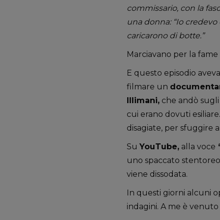
commissario, con la fasci
una donna: “Io credevo c
caricarono di botte.”
Marciavano per la fame 
E questo episodio aveva
filmare un
documenta
Illimani,
che andò sugli 
cui erano dovuti esiliar
disagiate, per sfuggire a
Su
YouTube,
alla voce
‘
uno spaccato stentoreo 
viene dissodata.
In questi giorni alcuni o
indagini. A me è venuto 