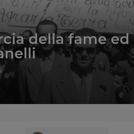
cia della fame ed 
nelli
5