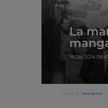
La mar
manga
18 Dic 2014 08:4
Home
/
Visto dal Sud