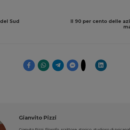
 del Sud
Il 90 per cento delle a
ma
Gianvito Pizzi
Gianvito Pizzi, filosofo, scrittore, storico, studioso di psicana