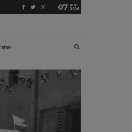
07
AUG
2026
rismo