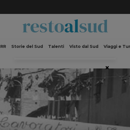
NRR
Storie del Sud
Talenti
Visto dal Sud
Viaggi e Tu
×