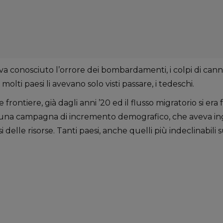
eva conosciuto l’orrore dei bombardamenti, i colpi di canno
molti paesi li avevano solo visti passare, i tedeschi.
frontiere, già dagli anni ’20 ed il flusso migratorio si era f
na campagna di incremento demografico, che aveva ingr
elle risorse. Tanti paesi, anche quelli più indeclinabili su