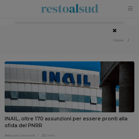
×
Home
/
INAIL, oltre 170 assunzioni per essere pronti alla
sfida del PNRR
Redazione 2
4 anni fa
2 min