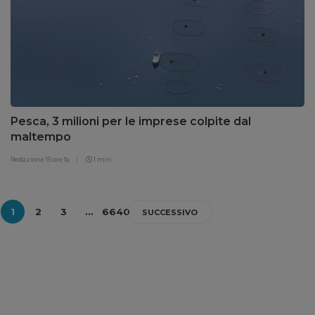
Pesca, 3 milioni per le imprese colpite dal
maltempo
Redazione
15 ore fa
1 min
1
2
3
…
6640
SUCCESSIVO