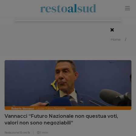
×
Home
/
Vannacci “Futuro Nazionale non questua voti,
valori non sono negoziabili”
Redazione
15 ore fa
1 min