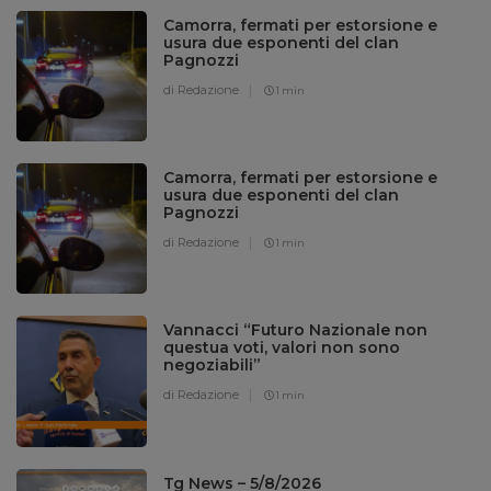
Camorra, fermati per estorsione e
usura due esponenti del clan
Pagnozzi
di Redazione
1 min
Camorra, fermati per estorsione e
usura due esponenti del clan
Pagnozzi
di Redazione
1 min
Vannacci “Futuro Nazionale non
questua voti, valori non sono
negoziabili”
di Redazione
1 min
Tg News – 5/8/2026