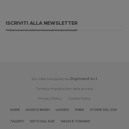
ISCRIVITI ALLA NEWSLETTER
* Riceverai le ultime news di Resto al Sud!
Sito Web sviluppato da
Digitrend S.r.l
.
Cambia impostazioni della privacy
Privacy Policy
Cookie Policy
HOME
AVVISI E BANDI
LAVORO
PNRR
STORIE DEL SUD
TALENTI
VISTO DAL SUD
VIAGGI E TURISMO