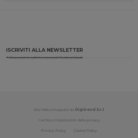
ISCRIVITI ALLA NEWSLETTER
* Riceverai le ultime news di Resto al Sud!
Sito Web sviluppato da
Digitrend S.r.l
.
Cambia impostazioni della privacy
Privacy Policy
Cookie Policy