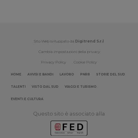
Sito Web sviluppato da
Digitrend S.r.l
.
Cambia impostazioni della privacy
Privacy Policy
Cookie Policy
HOME
AVVISI E BANDI
LAVORO
PNRR
STORIE DEL SUD
TALENTI
VISTO DAL SUD
VIAGGI E TURISMO
EVENTI E CULTURA
Questo sito è associato alla