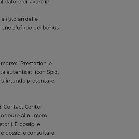
l datore di lavoro in
e i titolari delle
ione d’ufficio del bonus
ercorso: “Prestazioni e
lta autenticati (con Spid,
e si intende presentare
o di Contact Center
e) oppure al numero
tori). È possibile
è possibile consultare