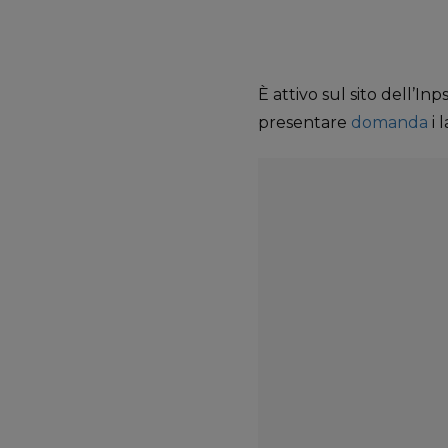
È attivo sul sito dell’I
presentare
domanda
i 