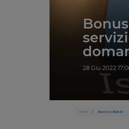
Bonus 
serviz
doma
28 Giu 2022 17:0
Home
/
Avvisi e Bandi