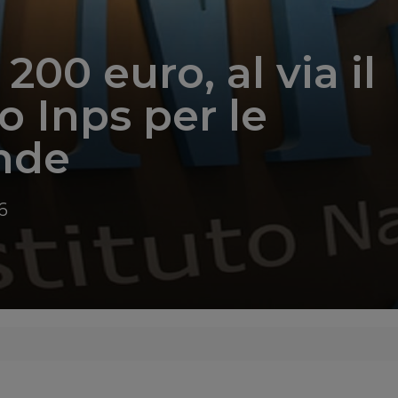
200 euro, al via il
io Inps per le
nde
6