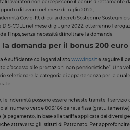
ali lavoratori non percepiscono il bonus direttamente da
rapporto di lavoro nel mese di luglio 2022;
ndennità Covid-19, di cui ai decreti Sostegni e Sostegni bis, 
e DIS-COLL nel mese di giugno 2022, otterranno l’erogaz
ell’Inps, senza necessità di inoltrare la domanda.
 la domanda per il bonus 200 euro
 è sufficiente collegarsi al sito
www.inps.it
e seguire il p
unto d’accesso alle prestazioni non pensionistiche”. Una vo
rio selezionare la categoria di appartenenza per la qual
cate.
b, le indennità possono essere richieste tramite il servizi
do al numero verde 803.164 da rete fissa (gratuitament
(a pagamento, in base alla tariffa applicata dai diversi ges
e attraverso gli Istituti di Patronato. Per approfondire 