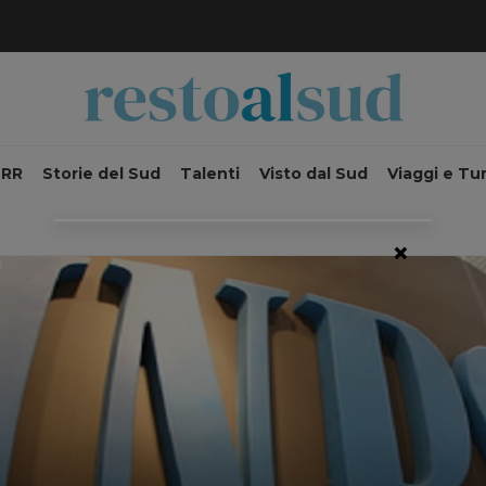
NRR
Storie del Sud
Talenti
Visto dal Sud
Viaggi e Tu
×