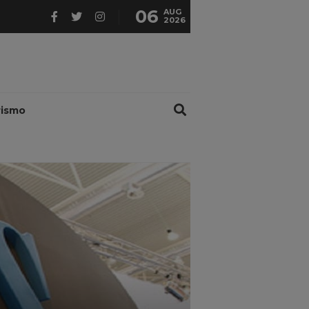
06
AUG
2026
rismo