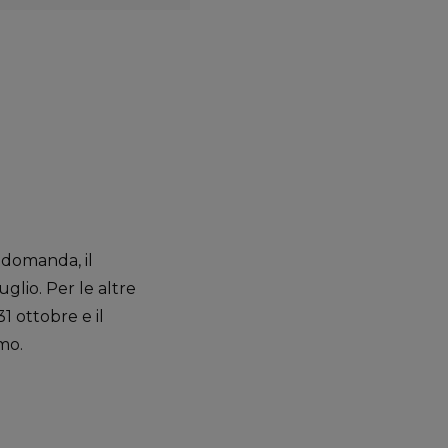
 domanda, il
glio. Per le altre
1 ottobre e il
mo.