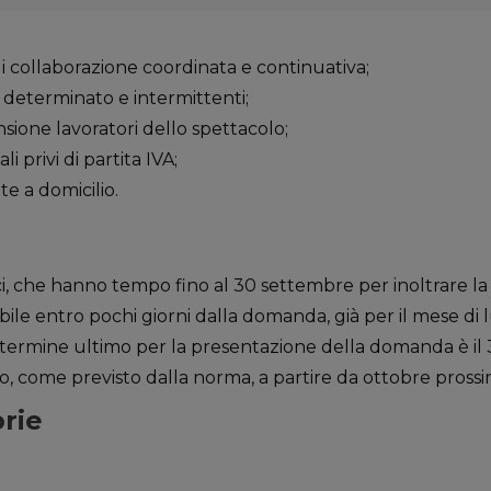
 di collaborazione coordinata e continuativa;
 determinato e intermittenti;
ensione lavoratori dello spettacolo;
 privi di partita IVA;
ite a domicilio.
ci, che hanno tempo fino al 30 settembre per inoltrare la
le entro pochi giorni dalla domanda, già per il mese di lu
il termine ultimo per la presentazione della domanda è il 3
, come previsto dalla norma, a partire da ottobre prossi
orie