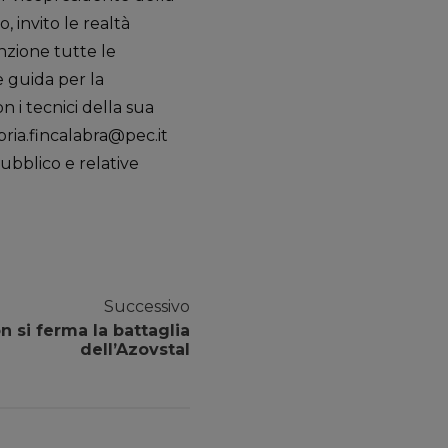
 invito le realtà
nzione tutte le
e guida per la
 i tecnici della sua
abria.fincalabra@pec.it
ubblico e relative
Successivo
n si ferma la battaglia
dell’Azovstal