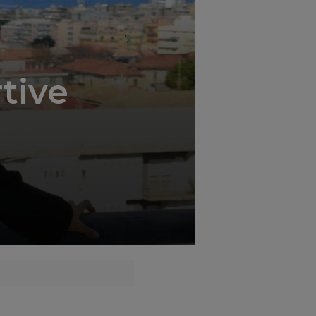
';
tive