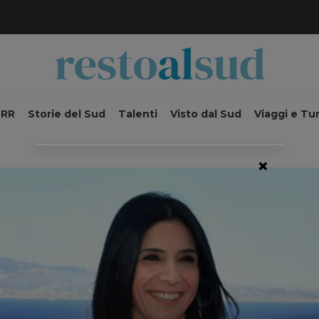
NRR
Storie del Sud
Talenti
Visto dal Sud
Viaggi e Tu
×