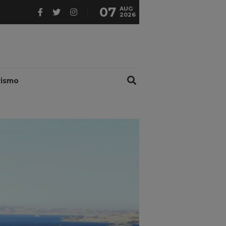
07
AUG
2026
rismo