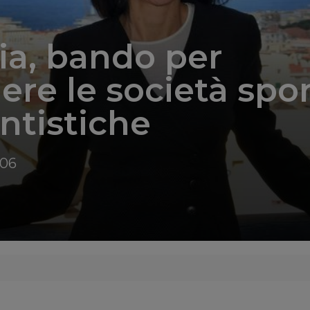
ia, bando per
ere le società spor
antistiche
:06