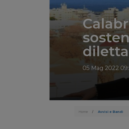
Calabr
sosten
dilett
05 Mag 2022 09
Home
/
Avvisi e Bandi