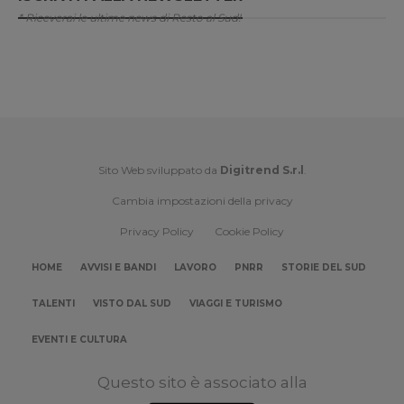
* Riceverai le ultime news di Resto al Sud!
Sito Web sviluppato da
Digitrend S.r.l
.
Cambia impostazioni della privacy
Privacy Policy
Cookie Policy
HOME
AVVISI E BANDI
LAVORO
PNRR
STORIE DEL SUD
TALENTI
VISTO DAL SUD
VIAGGI E TURISMO
EVENTI E CULTURA
Questo sito è associato alla