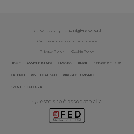
Sito Web sviluppato da
Digitrend S.r.l
.
Cambia impostazioni della privacy
Privacy Policy
Cookie Policy
HOME
AVVISI E BANDI
LAVORO
PNRR
STORIE DEL SUD
TALENTI
VISTO DAL SUD
VIAGGI E TURISMO
EVENTI E CULTURA
Questo sito è associato alla