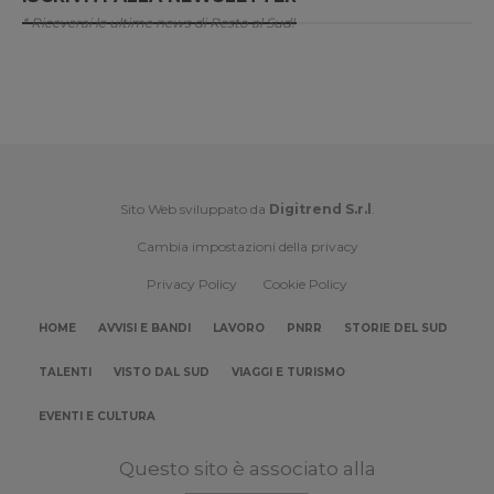
* Riceverai le ultime news di Resto al Sud!
Sito Web sviluppato da
Digitrend S.r.l
.
Cambia impostazioni della privacy
Privacy Policy
Cookie Policy
HOME
AVVISI E BANDI
LAVORO
PNRR
STORIE DEL SUD
TALENTI
VISTO DAL SUD
VIAGGI E TURISMO
EVENTI E CULTURA
Questo sito è associato alla