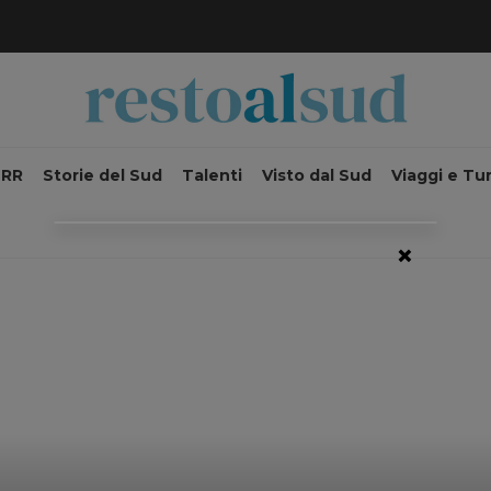
NRR
Storie del Sud
Talenti
Visto dal Sud
Viaggi e Tu
×