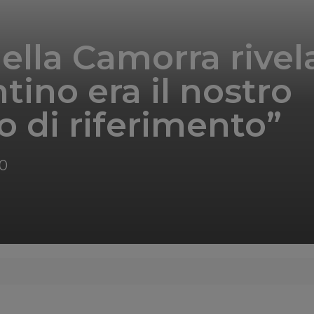
ella Camorra rivel
tino era il nostro
co di riferimento”
20