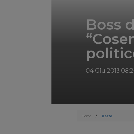
Boss d
“Cosen
politi
04 Giu 2013 08:
Home
/
Basta