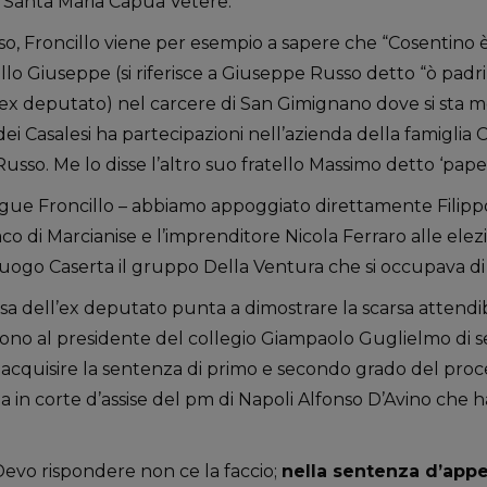
i Santa Maria Capua Vetere.
sso, Froncillo viene per esempio a sapere che “Cosentino 
ello Giuseppe (si riferisce a Giuseppe Russo detto “ò padri
’ex deputato) nel carcere di San Gimignano dove si sta mo
dei Casalesi ha partecipazioni nell’azienda della famiglia 
usso. Me lo disse l’altro suo fratello Massimo detto ‘paper
egue Froncillo – abbiamo appoggiato direttamente Filip
o di Marcianise e l’imprenditore Nicola Ferraro alle elez
ogo Caserta il gruppo Della Ventura che si occupava di a
a dell’ex deputato punta a dimostrare la scarsa attendibil
edono al presidente del collegio Giampaolo Guglielmo di se
di acquisire la sentenza di primo e secondo grado del proc
ia in corte d’assise del pm di Napoli Alfonso D’Avino che h
 “Devo rispondere non ce la faccio;
nella sentenza d’appe