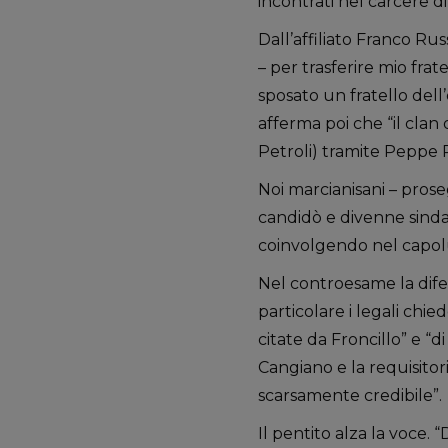
incontrati nel carcere d
Dall’affiliato Franco Ru
– per trasferire mio frat
sposato un fratello dell
afferma poi che “il clan 
Petroli) tramite Peppe R
Noi marcianisani – pros
candidò e divenne sindac
coinvolgendo nel capolu
Nel controesame la difes
particolare i legali chi
citate da Froncillo” e “
Cangiano e la requisitor
scarsamente credibile”.
Il pentito alza la voce.