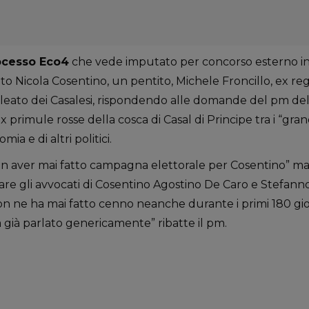
ocesso Eco4
che vede imputato per concorso esterno in
ato Nicola Cosentino, un pentito, Michele Froncillo, ex r
alleato dei Casalesi, rispondendo alle domande del pm de
ex primule rosse della cosca di Casal di Principe tra i “gran
ia e di altri politici.
non aver mai fatto campagna elettorale per Cosentino” ma 
e gli avvocati di Cosentino Agostino De Caro e Stefanno
non ne ha mai fatto cenno neanche durante i primi 180 gio
va già parlato genericamente” ribatte il pm.