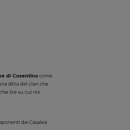
me di Cosentino
come
 una ditta del clan che
hie lire su cui noi
esponenti dei Casalesi