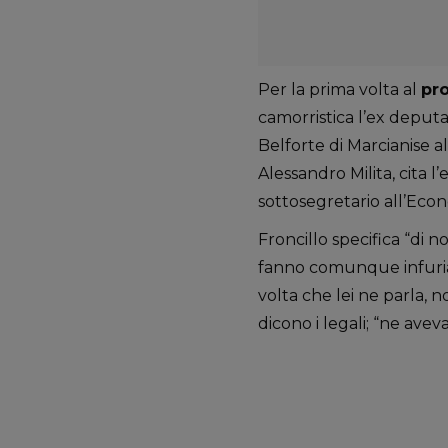
Per la prima volta al
pr
camorristica l’ex deput
Belforte di Marcianise 
Alessandro Milita, cita l’
sottosegretario all’Econom
Froncillo specifica “di 
fanno comunque infuriar
volta che lei ne parla, 
dicono i legali; “ne ave