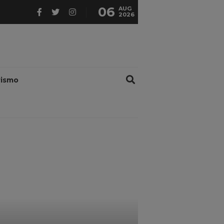
06
AUG
2026
rismo