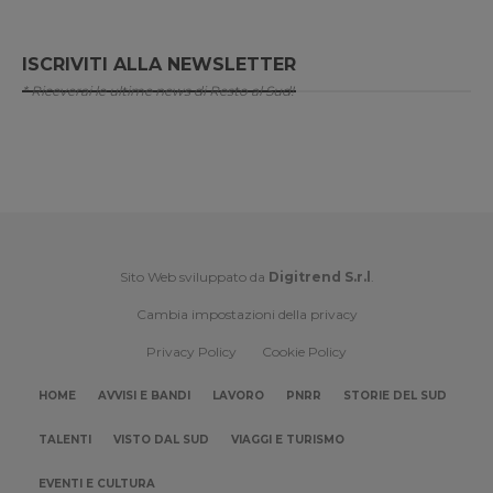
ISCRIVITI ALLA NEWSLETTER
* Riceverai le ultime news di Resto al Sud!
Sito Web sviluppato da
Digitrend S.r.l
.
Cambia impostazioni della privacy
Privacy Policy
Cookie Policy
HOME
AVVISI E BANDI
LAVORO
PNRR
STORIE DEL SUD
TALENTI
VISTO DAL SUD
VIAGGI E TURISMO
EVENTI E CULTURA