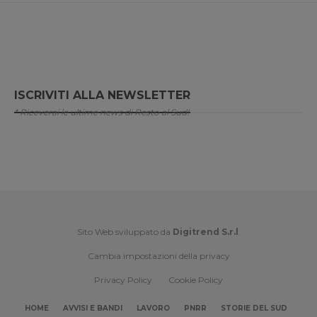
ISCRIVITI ALLA NEWSLETTER
* Riceverai le ultime news di Resto al Sud!
Sito Web sviluppato da
Digitrend S.r.l
.
Cambia impostazioni della privacy
Privacy Policy
Cookie Policy
HOME
AVVISI E BANDI
LAVORO
PNRR
STORIE DEL SUD