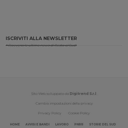
ISCRIVITI ALLA NEWSLETTER
* Riceverai le ultime news di Resto al Sud!
Sito Web sviluppato da
Digitrend S.r.l
.
Cambia impostazioni della privacy
Privacy Policy
Cookie Policy
HOME
AVVISI E BANDI
LAVORO
PNRR
STORIE DEL SUD