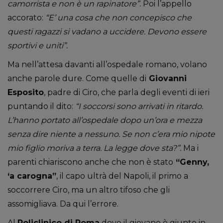
camorrista e non è un rapinatore”.
Poi l’appello
accorato:
“E’ una cosa che non concepisco che
questi ragazzi si vadano a uccidere. Devono essere
sportivi e uniti”.
Ma nell’attesa davanti all’ospedale romano, volano
anche parole dure. Come quelle di
Giovanni
Esposito
, padre di Ciro, che parla degli eventi di ieri
puntando il dito:
“I soccorsi sono arrivati in ritardo.
L’hanno portato all’ospedale dopo un’ora e mezza
senza dire niente a nessuno. Se non c’era mio nipote
mio figlio moriva a terra. La legge dove sta?”.
Ma i
parenti chiariscono anche che non è stato
“Genny,
‘a carogna”
, il capo ultrà del Napoli, il primo a
soccorrere Ciro, ma un altro tifoso che gli
assomigliava. Da qui l’errore.
Al
Policlinico di Roma
dove il giovane è giunto in