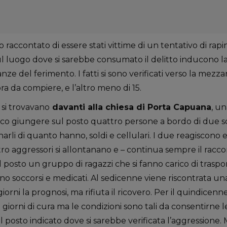
no raccontato di essere stati vittime di un tentativo di rap
sul luogo dove si sarebbe consumato il delitto inducono la 
ze del ferimento. I fatti si sono verificati verso la mezza
a da compiere, e l’altro meno di 15.
 si trovavano
davanti alla chiesa di Porta Capuana
, u
ecco giungere sul posto quattro persone a bordo di due sc
arli di quanto hanno, soldi e cellulari. I due reagiscono e
ro aggressori si allontanano e – continua sempre il racco
osto un gruppo di ragazzi che si fanno carico di trasport
o soccorsi e medicati. Al sedicenne viene riscontrata un
i giorni la prognosi, ma rifiuta il ricovero. Per il quindicenn
0 giorni di cura ma le condizioni sono tali da consentirne le
sul posto indicato dove si sarebbe verificata l’aggression