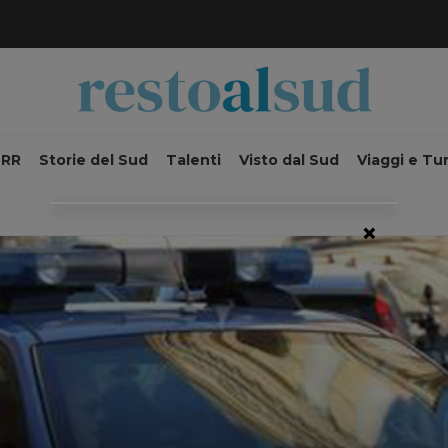
NRR
Storie del Sud
Talenti
Visto dal Sud
Viaggi e Tu
×