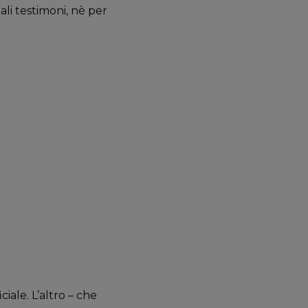
li testimoni, nè per
iale. L’altro – che