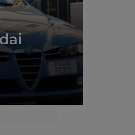
';
 dai