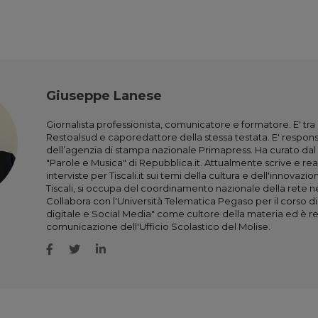
Giuseppe Lanese
Giornalista professionista, comunicatore e formatore. E' tra i
Restoalsud e caporedattore della stessa testata. E' respons
dell’agenzia di stampa nazionale Primapress. Ha curato dal 2
"Parole e Musica" di Repubblica.it. Attualmente scrive e rea
interviste per Tiscali.it sui temi della cultura e dell'innovaz
Tiscali, si occupa del coordinamento nazionale della rete n
Collabora con l'Università Telematica Pegaso per il corso 
digitale e Social Media" come cultore della materia ed è r
comunicazione dell'Ufficio Scolastico del Molise.