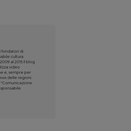
 fondatori di
abile cultura
009 al 2015 il blog
lizza video
ione e, sempre per
ews delle regioni.
di "Comunicazione
esponsabile