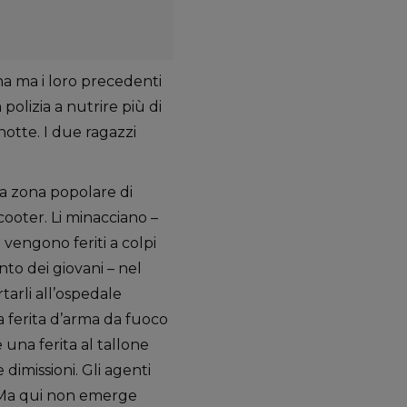
ina ma i loro precedenti
polizia a nutrire più di
notte. I due ragazzi
na zona popolare di
ooter. Li minacciano –
 vengono feriti a colpi
nto dei giovani – nel
arli all’ospedale
a ferita d’arma da fuoco
e una ferita al tallone
 dimissioni. Gli agenti
e. Ma qui non emerge