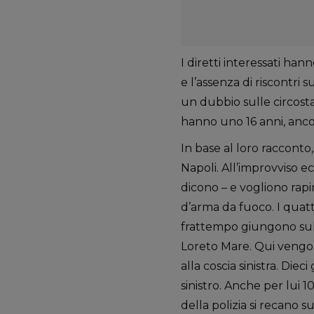
I diretti interessati han
e l’assenza di riscontri 
un dubbio sulle circostan
hanno uno 16 anni, ancor
In base al loro racconto,
Napoli. All’improvviso 
dicono – e vogliono rapin
d’arma da fuoco. I quatt
frattempo giungono sul p
Loreto Mare. Qui vengon
alla coscia sinistra. Diec
sinistro. Anche per lui 1
della polizia si recano 