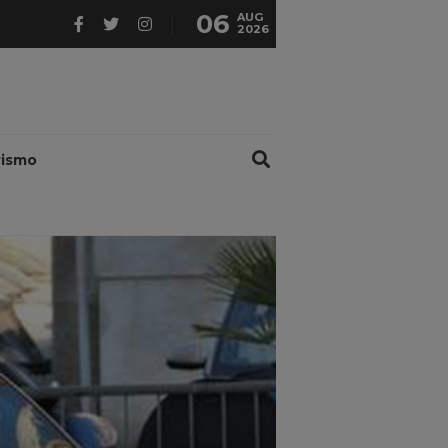
06
AUG
2026
rismo