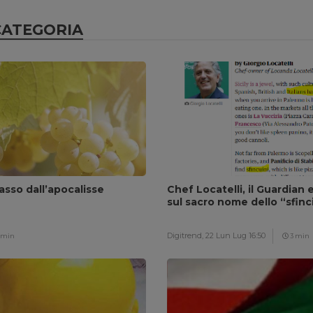
CATEGORIA
passo dall’apocalisse
Chef Locatelli, il Guardian e
sul sacro nome dello “sfin
Digitrend,
22 Lun Lug 16:50
 min
3 min