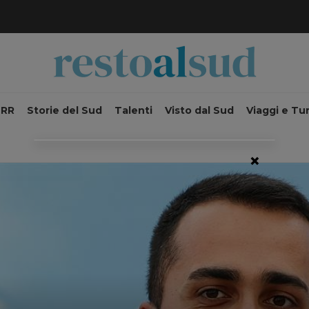
NRR
Storie del Sud
Talenti
Visto dal Sud
Viaggi e Tu
×