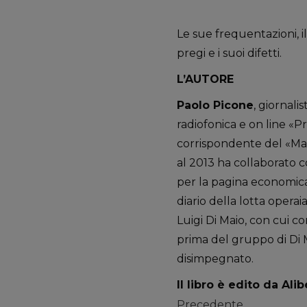
Le sue frequentazioni, i
pregi e i suoi difetti.
L’AUTORE
Paolo Picone
, giornali
radiofonica e on line «P
corrispondente del «Mat
al 2013 ha collaborato c
per la pagina economica
diario della lotta operaia
Luigi Di Maio, con cui c
prima del gruppo di Di Ma
disimpegnato.
Il libro è edito da Alib
Precedente