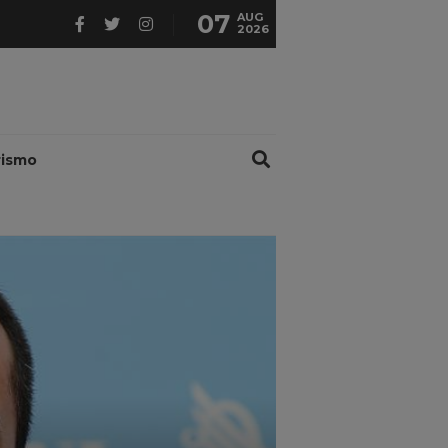
07
AUG
2026
rismo