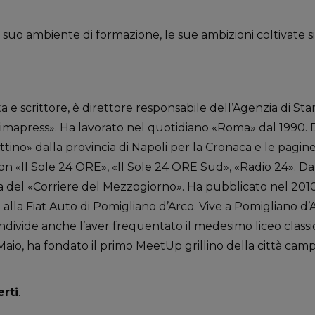
l suo ambiente di formazione, le sue ambizioni coltivate si
sta e scrittore, è direttore responsabile dell’Agenzia di 
rimapress». Ha lavorato nel quotidiano «Roma» dal 1990. D
tino» dalla provincia di Napoli per la Cronaca e le pagin
on «Il Sole 24 ORE», «Il Sole 24 ORE Sud», «Radio 24». Da
 del «Corriere del Mezzogiorno». Ha pubblicato nel 2010
 alla Fiat Auto di Pomigliano d’Arco. Vive a Pomigliano d’Arc
ondivide anche l’aver frequentato il medesimo liceo classi
io, ha fondato il primo MeetUp grillino della città campana
erti
.