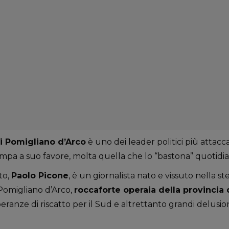
di Pomigliano d’Arco
è uno dei leader politici più attacc
ampa a suo favore, molta quella che lo “bastona” quotid
to,
Paolo Picone
, è un giornalista nato e vissuto nella st
 Pomigliano d’Arco,
roccaforte operaia della provincia 
ranze di riscatto per il Sud e altrettanto grandi delusion