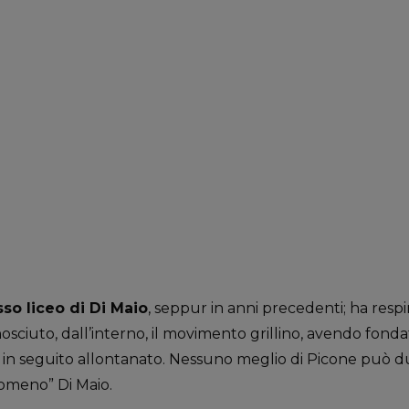
so liceo di Di Maio
, seppur in anni precedenti; ha respir
onosciuto, dall’interno, il movimento grillino, avendo fon
 è in seguito allontanato. Nessuno meglio di Picone puo
enomeno” Di Maio.