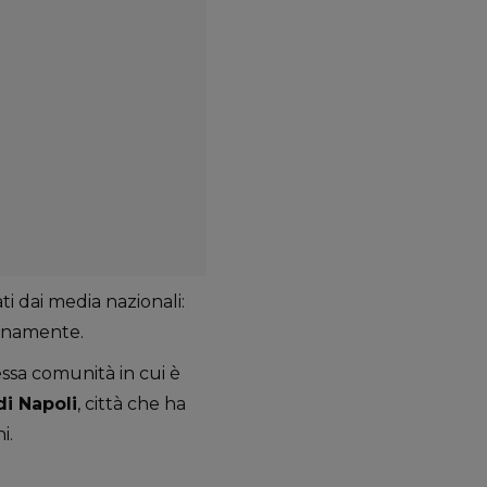
ati dai media nazionali:
ianamente.
essa comunità in cui è
di Napoli
, città che ha
i.