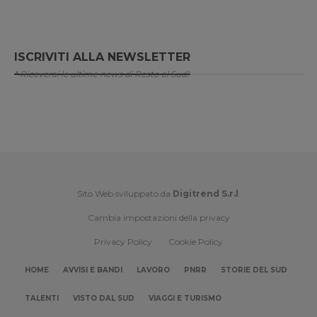
ISCRIVITI ALLA NEWSLETTER
* Riceverai le ultime news di Resto al Sud!
Sito Web sviluppato da
Digitrend S.r.l
.
Cambia impostazioni della privacy
Privacy Policy
Cookie Policy
HOME
AVVISI E BANDI
LAVORO
PNRR
STORIE DEL SUD
TALENTI
VISTO DAL SUD
VIAGGI E TURISMO