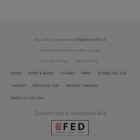
Sito Web sviluppato da
Digitrend S.r.l
.
Cambia impostazioni della privacy
Privacy Policy
Cookie Policy
HOME
AVVISI E BANDI
LAVORO
PNRR
STORIE DEL SUD
TALENTI
VISTO DAL SUD
VIAGGI E TURISMO
EVENTI E CULTURA
Questo sito è associato alla