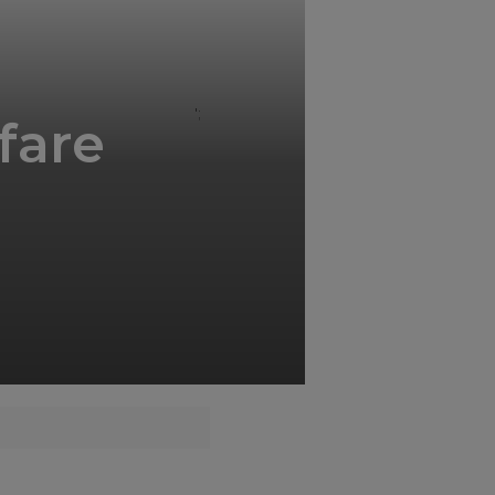
';
 fare