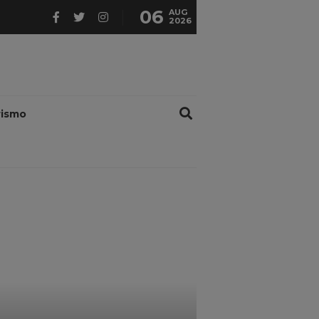
06
AUG
2026
rismo