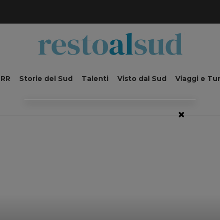
NRR
Storie del Sud
Talenti
Visto dal Sud
Viaggi e Tu
×