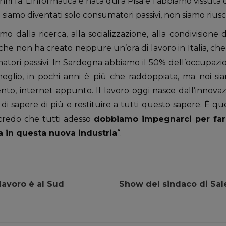
nni fa. L’informatica è nata qui a Pisa e l’abbiamo vissuta
siamo diventati solo consumatori passivi, non siamo riuscit
 dalla ricerca, alla socializzazione, alla condivisione 
he non ha creato neppure un’ora di lavoro in Italia, che 
ori passivi. In Sardegna abbiamo il 50% dell’occupazio
meglio, in pochi anni è più che raddoppiata, ma noi s
to, internet appunto. Il lavoro oggi nasce dall’innovazi
 di sapere di più e restituire a tutti questo sapere. È 
e credo che tutti adesso
dobbiamo impegnarci per fa
sta in questa nuova industria
“.
 lavoro è al Sud
Show del sindaco di Sale