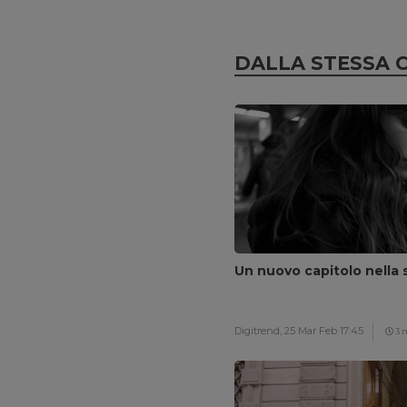
DALLA STESSA 
Un nuovo capitolo nella s
Digitrend,
25 Mar Feb 17:45
3 