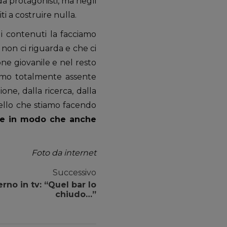
 da protagonisti, ma negli
i a costruire nulla.
di contenuti la facciamo
non ci riguarda e che ci
ne giovanile e nel resto
iamo totalmente assente
one, dalla ricerca, dalla
quello che stiamo facendo
re in modo che anche
Foto da internet
Successivo
rno in tv: “Quel bar lo
chiudo…”