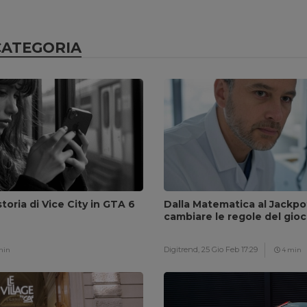
CATEGORIA
toria di Vice City in GTA 6
Dalla Matematica al Jackpo
cambiare le regole del gio
Digitrend,
25 Gio Feb 17:29
min
4 min