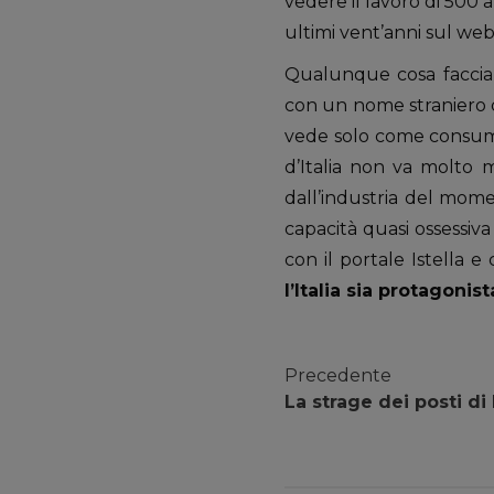
vedere il lavoro di 500 a
ultimi vent’anni sul web 
Qualunque cosa facciamo
con un nome straniero c
vede solo come consumat
d’Italia non va molto 
dall’industria del momen
capacità quasi ossessiva
con il portale Istella 
l’Italia sia protagoni
Precedente
La strage dei posti di