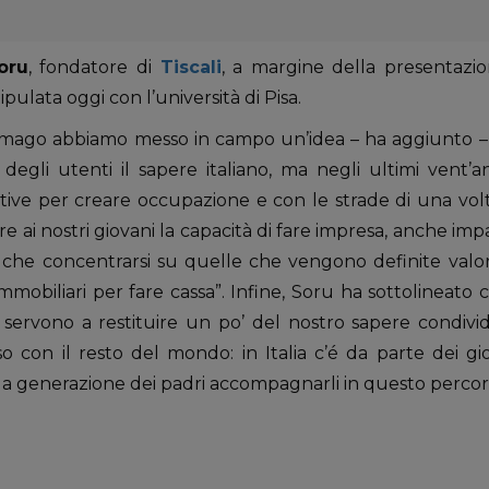
oru
, fondatore di
Tiscali
, a margine della presentazi
ipulata oggi con l’università di Pisa.
mago abbiamo messo in campo un’idea – ha aggiunto – 
degli utenti il sapere italiano, ma negli ultimi vent’an
tive per creare occupazione e con le strade di una volt
 ai nostri giovani la capacità di fare impresa, anche impa
to che concentrarsi su quelle che vengono definite valor
mmobiliari per fare cassa”. Infine, Soru ha sottolineato 
servono a restituire un po’ del nostro sapere condivi
so con il resto del mondo: in Italia c’é da parte dei g
a generazione dei padri accompagnarli in questo percor