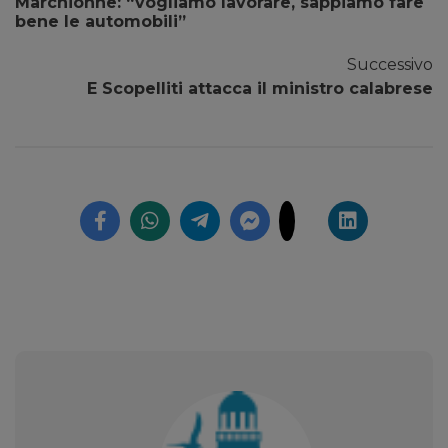
Marchionne: “vogliamo lavorare, sappiamo fare
bene le automobili”
Successivo
E Scopelliti attacca il ministro calabrese