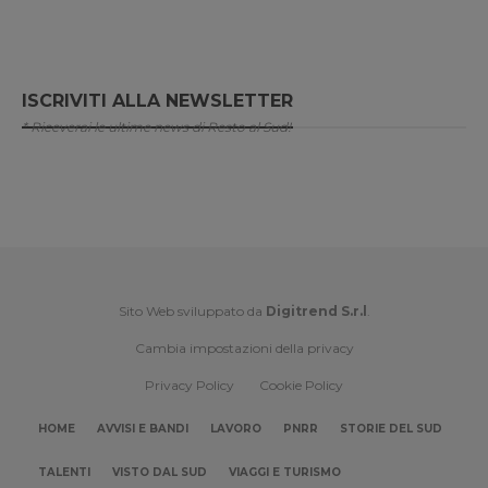
ISCRIVITI ALLA NEWSLETTER
* Riceverai le ultime news di Resto al Sud!
Sito Web sviluppato da
Digitrend S.r.l
.
Cambia impostazioni della privacy
Privacy Policy
Cookie Policy
HOME
AVVISI E BANDI
LAVORO
PNRR
STORIE DEL SUD
TALENTI
VISTO DAL SUD
VIAGGI E TURISMO