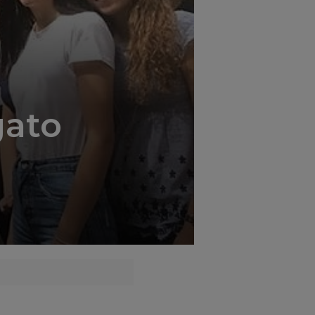
';
gato