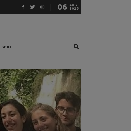
06
AUG
2026
rismo