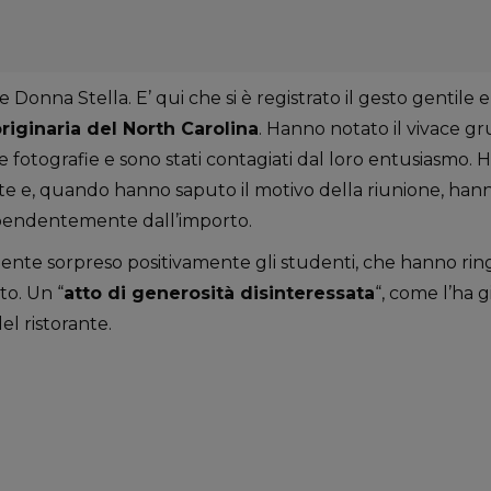
 Donna Stella. E’ qui che si è registrato il gesto gentile e
riginaria del North Carolina
. Hanno notato il vivace g
e fotografie e sono stati contagiati dal loro entusiasmo. 
nte e, quando hanno saputo il motivo della riunione, hann
dipendentemente dall’importo.
nte sorpreso positivamente gli studenti, che hanno ring
to. Un “
atto di generosità disinteressata
“, come l’ha
el ristorante.