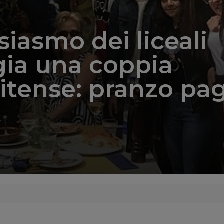
siasmo dei liceali
ia una coppia
itense: pranzo pa
2