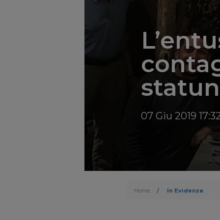
L’entu
contag
statun
07 Giu 2019 17:3
Home
/
In Evidenza