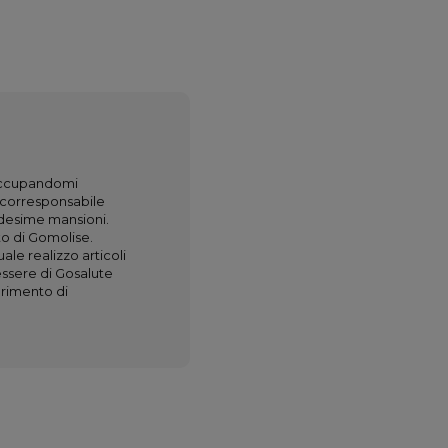
occupandomi
o corresponsabile
edesime mansioni.
o di Gomolise.
le realizzo articoli
essere di Gosalute
erimento di