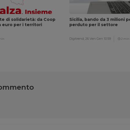
ete di solidarietà: da Coop
Sicilia, bando da 3 milioni p
euro per i territori
perduto per il settore
Digitrend,
26 Ven Gen 10:59
min
2 min
commento