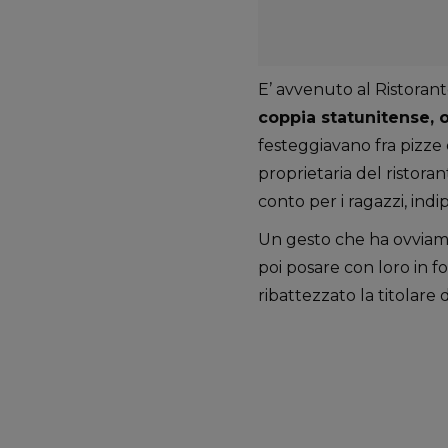
E’ avvenuto al Ristorante
coppia statunitense, o
festeggiavano fra pizze 
proprietaria del ristora
conto per i ragazzi, in
Un gesto che ha ovviame
poi posare con loro in fo
ribattezzato la titolare d