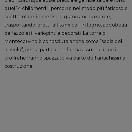
piedi. Chiunque abbia braccia e gambe salde e forti,
quei 14 chilometri li percorre nel modo più faticoso e
spettacolare: in mezzo al grano ancora verde,
trasportando, eretti, altissimi palii in legno, addobbati
da fazzoletti variopinti e decorati. La torre di
Montecorvino è conosciuta anche come “sedia del
diavolo”, per la particolare forma assunta dopo i
crolli che hanno spazzato via parte dell’antichissima
costruzione.