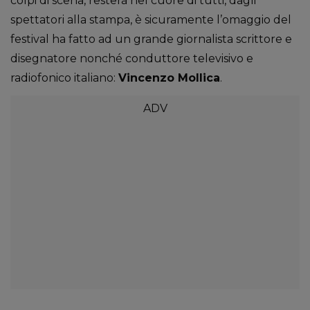
colpi di scena, resterà nel cuore di tutti, dagli
spettatori alla stampa, è sicuramente l’omaggio del
festival ha fatto ad un grande giornalista scrittore e
disegnatore nonché conduttore televisivo e
radiofonico italiano:
Vincenzo Mollica
.