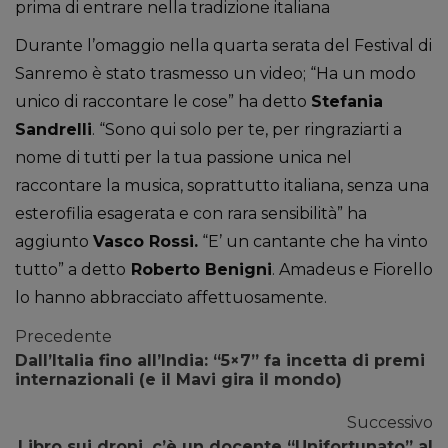
prima di entrare nella tradizione italiana
Durante l’omaggio nella quarta serata del Festival di
Sanremo è stato trasmesso un video; “Ha un modo
unico di raccontare le cose” ha detto
Stefania
Sandrelli
. “Sono qui solo per te, per ringraziarti a
nome di tutti per la tua passione unica nel
raccontare la musica, soprattutto italiana, senza una
esterofilia esagerata e con rara sensibilità” ha
aggiunto
Vasco Rossi.
“E’ un cantante che ha vinto
tutto” a detto
Roberto Benigni
. Amadeus e Fiorello
lo hanno abbracciato affettuosamente.
Precedente
Dall’Italia fino all’India: “5×7” fa incetta di premi
internazionali (e il Mavi gira il mondo)
Successivo
Libro sui droni, c’è un docente “Unifortunato” al