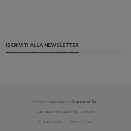
ISCRIVITI ALLA NEWSLETTER
* Riceverai le ultime news di Resto al Sud!
Sito Web sviluppato da
Digitrend S.r.l
.
Cambia impostazioni della privacy
Privacy Policy
Cookie Policy