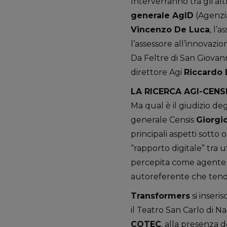
Interverranno tra gli altri
generale AgID
(Agenzia
Vincenzo De Luca
, l’
l’assessore all’innovazio
Da Feltre di San Giovan
direttore Agi
Riccardo 
LA RICERCA AGI-CENSI
Ma qual è il giudizio deg
generale Censis
Giorgio
principali aspetti sotto
“rapporto digitale” tra u
percepita come agente di
autoreferente che tende 
Transformers
si inseris
il Teatro San Carlo di Na
COTEC
, alla presenza