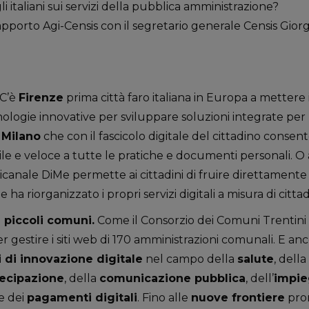
li italiani sui servizi della pubblica amministrazione?
porto Agi-Censis con il segretario generale Censis Giorgio
 C’è
Firenze
prima città faro italiana in Europa a mettere
logie innovative per sviluppare soluzioni integrate per l
E
Milano
che con il fascicolo digitale del cittadino consente
ile e veloce a tutte le pratiche e documenti personali. O
anale DiMe permette ai cittadini di fruire direttamente di
 ha riorganizzato i propri servizi digitali a misura di cittad
 piccoli comuni.
Come il Consorzio dei Comuni Trentini
r gestire i siti web di 170 amministrazioni comunali. E an
 di innovazione digitale
nel campo della
salute
, della
ecipazione
, della
comunicazione pubblica
, dell’
impie
e dei
pagamenti digitali
. Fino alle
nuove frontiere
pro