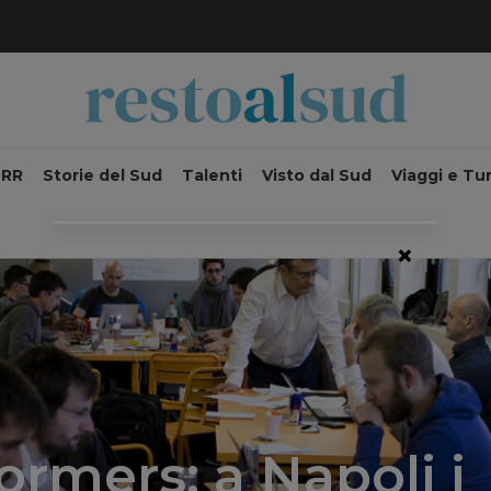
NRR
Storie del Sud
Talenti
Visto dal Sud
Viaggi e Tu
×
ormers: a Napoli i