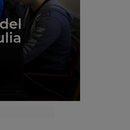
del
ulia