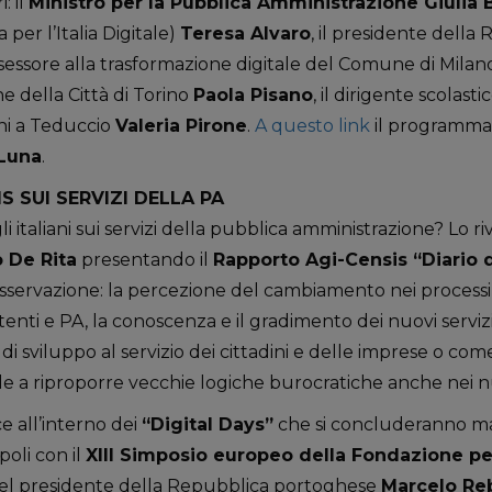
: il
Ministro per la Pubblica Amministrazione Giulia
 per l’Italia Digitale)
Teresa Alvaro
, il presidente dell
assessore alla trasformazione digitale del Comune di Mila
ne della Città di Torino
Paola Pisano
, il dirigente scolasti
ni a Teduccio
Valeria Pirone
.
A questo link
il programma 
Luna
.
S SUI SERVIZI DELLA PA
li italiani sui servizi della pubblica amministrazione? Lo riv
 De Rita
presentando il
Rapporto Agi-Censis “Diario 
 osservazione: la percezione del cambiamento nei processi a
tenti e PA, la conoscenza e il gradimento dei nuovi servizi.
 sviluppo al servizio dei cittadini e delle imprese o co
a riproporre vecchie logiche burocratiche anche nei nuov
ce all’interno dei
“Digital Days”
che si concluderanno ma
poli con il
XIII Simposio europeo della Fondazione pe
 del presidente della Repubblica portoghese
Marcelo Re