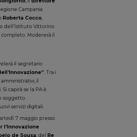
 Bongiorno
, il
direttore
a Regione Campania
no
Roberta Cocco
,
co dell’Istituto Vittorino
completo. Modererà il
elerà il segretario
dell’Innovazione”
. Tra i
mministrativi, il
 Si capirà se la PA è
me soggetto
i servizi digitali.
rtedì 7 maggio presso
r l’Innovazione
belo de Sousa
, del
Re