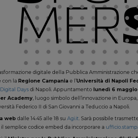
rasformazione digitale della Pubblica Amministrazione c
e con la
Regione Campania
e l’
Università di Napoli Fed
Digital Days
di Napoli. Appuntamento
lunedì 6 maggio 
per Academy
, luogo simbolo dell’innovazione in Europa, 
rsità Federico II di San Giovanni a Teduccio a Napoli.
ta web
dalle 14.45 alle 18 su
Agi.it
. Sarà possibile trasmette
o il semplice codice embed da incorporare a
ufficio.stamp