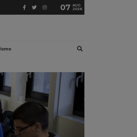
07
AUG
2026
rismo
';