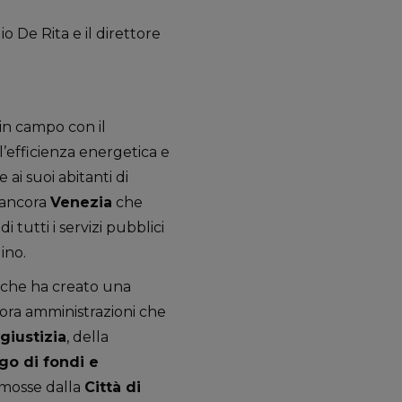
 De Rita e il direttore
 in campo con il
’efficienza energetica e
 ai suoi abitanti di
 ancora
Venezia
che
 tutti i servizi pubblici
ino.
 che ha creato una
cora amministrazioni che
giustizia
, della
go di fondi e
mosse dalla
Città di