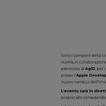
Sono i campioni della t
riunirà, in collaborazion
patrocinio di
AgID
, per i
presso l’
Apple Develo
nuovo campus dell’Unive
L’evento sarà in diret
proprio sito richiedend