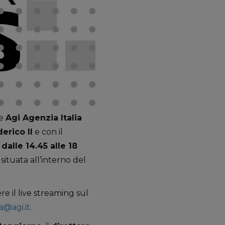
he
Agi Agenzia Italia
erico II
e con il
dalle 14.45 alle 18
situata all’interno del
re il live streaming sul
a@agi.it
.