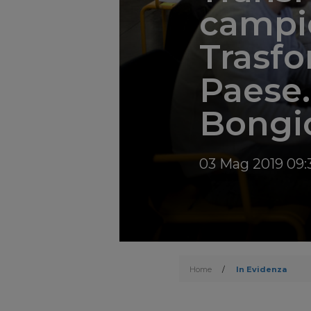
campio
Trasfo
Paese.
Bongi
03 Mag 2019 09:
Home
/
In Evidenza