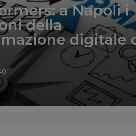
ormers: a Napoli i
ni della
rmazione digitale 
40