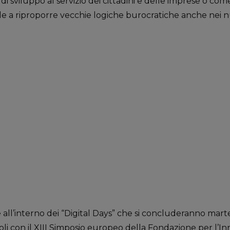
 sviluppo al servizio dei cittadini e delle imprese o co
a riproporre vecchie logiche burocratiche anche nei nuov
e all’interno dei “Digital Days” che si concluderanno mart
oli con il XIII Simposio europeo della Fondazione per l’