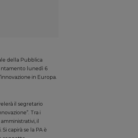
ale della Pubblica
untamento lunedì 6
’innovazione in Europa.
elerà il segretario
novazione”. Tra i
mministrativi, il
 Si capirà se la PA è