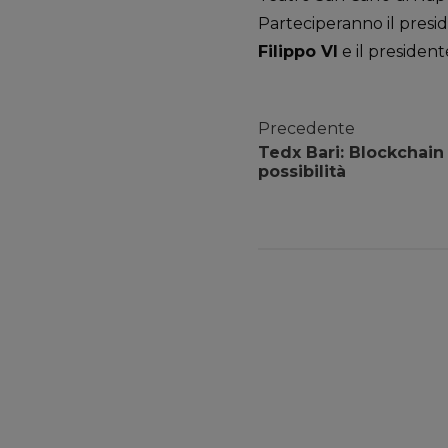
Parteciperanno il pres
Filippo VI
e il president
Precedente
Tedx Bari: Blockchain 
possibilità