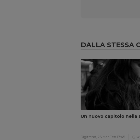
DALLA STESSA 
Un nuovo capitolo nella s
Digitrend,
25 Mar Feb 17:45
3 