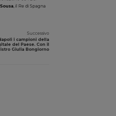
 Sousa
, il Re di Spagna
Successivo
apoli i campioni della
tale del Paese. Con il
istro Giulia Bongiorno