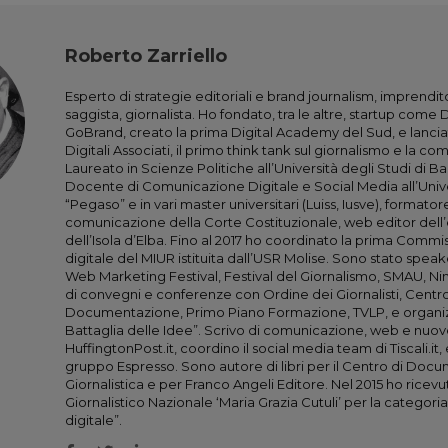
Roberto Zarriello
Esperto di strategie editoriali e brand journalism, imprendito
saggista, giornalista. Ho fondato, tra le altre, startup come 
GoBrand, creato la prima Digital Academy del Sud, e lanci
Digitali Associati, il primo think tank sul giornalismo e la co
Laureato in Scienze Politiche all’Università degli Studi di Ba
Docente di Comunicazione Digitale e Social Media all’Univ
“Pegaso” e in vari master universitari (Luiss, Iusve), formator
comunicazione della Corte Costituzionale, web editor dell’e
dell’Isola d’Elba. Fino al 2017 ho coordinato la prima Commis
digitale del MIUR istituita dall’USR Molise. Sono stato spea
Web Marketing Festival, Festival del Giornalismo, SMAU, Nin
di convegni e conferenze con Ordine dei Giornalisti, Centro
Documentazione, Primo Piano Formazione, TVLP, e organi
Battaglia delle Idee”. Scrivo di comunicazione, web e nuov
HuffingtonPost.it, coordino il social media team di Tiscali.it,
gruppo Espresso. Sono autore di libri per il Centro di Do
Giornalistica e per Franco Angeli Editore. Nel 2015 ho ricevu
Giornalistico Nazionale ‘Maria Grazia Cutuli’ per la categori
digitale”.