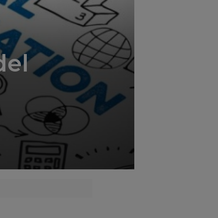
';
del