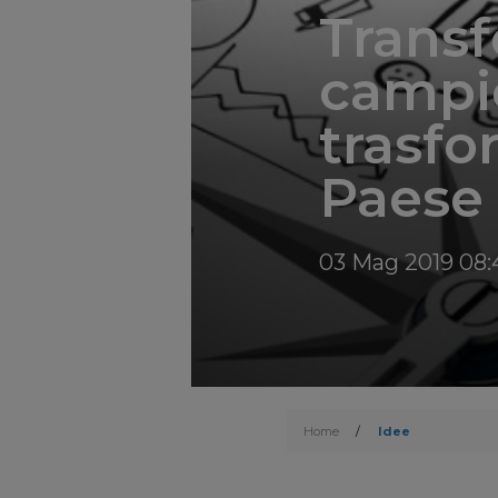
Transf
campio
trasfo
Paese
03 Mag 2019 08:
Home
/
Idee