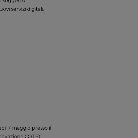
me soggetto
i servizi digitali.
edì 7 maggio presso il
Innovazione COTEC.