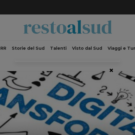
NRR
Storie del Sud
Talenti
Visto dal Sud
Viaggi e Tu
×