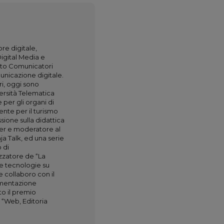
re digitale,
Digital Media e
ato Comunicatori
municazione digitale.
ri, oggi sono
ersità Telematica
e per gli organi di
nte per il turismo
sione sulla didattica
ker e moderatore al
ja Talk, ed una serie
 di
zzatore de “La
e tecnologie su
 e collaboro con il
cumentazione
to il premio
a “Web, Editoria