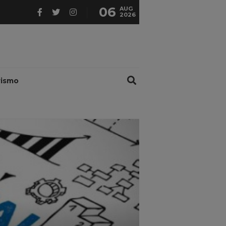
06
AUG
2026
rismo