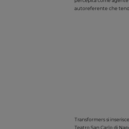
percepita come agente di
autoreferente che tende 
Transformers si inserisc
Teatro San Carlo di Nap