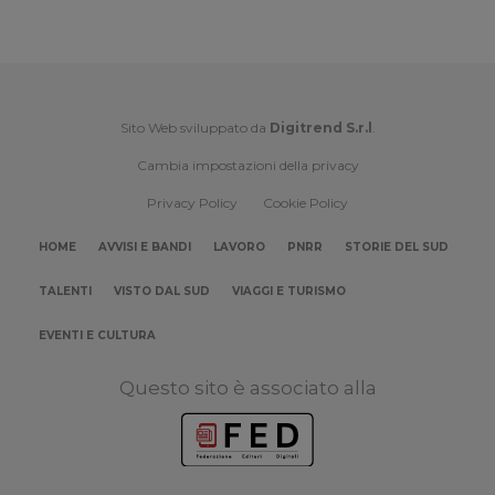
Sito Web sviluppato da
Digitrend S.r.l
.
Cambia impostazioni della privacy
Privacy Policy
Cookie Policy
HOME
AVVISI E BANDI
LAVORO
PNRR
STORIE DEL SUD
TALENTI
VISTO DAL SUD
VIAGGI E TURISMO
EVENTI E CULTURA
Questo sito è associato alla