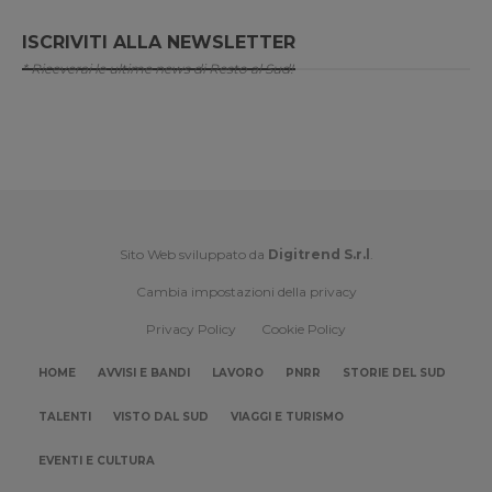
ISCRIVITI ALLA NEWSLETTER
* Riceverai le ultime news di Resto al Sud!
Sito Web sviluppato da
Digitrend S.r.l
.
Cambia impostazioni della privacy
Privacy Policy
Cookie Policy
HOME
AVVISI E BANDI
LAVORO
PNRR
STORIE DEL SUD
TALENTI
VISTO DAL SUD
VIAGGI E TURISMO
EVENTI E CULTURA