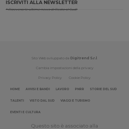
ISCRIVITI ALLA NEWSLETTER
* Riceverai le ultime news di Resto al Sud!
Sito Web sviluppato da
Digitrend S.r.l
.
Cambia impostazioni della privacy
Privacy Policy
Cookie Policy
HOME
AVVISI E BANDI
LAVORO
PNRR
STORIE DEL SUD
TALENTI
VISTO DAL SUD
VIAGGI E TURISMO
EVENTI E CULTURA
Questo sito è associato alla