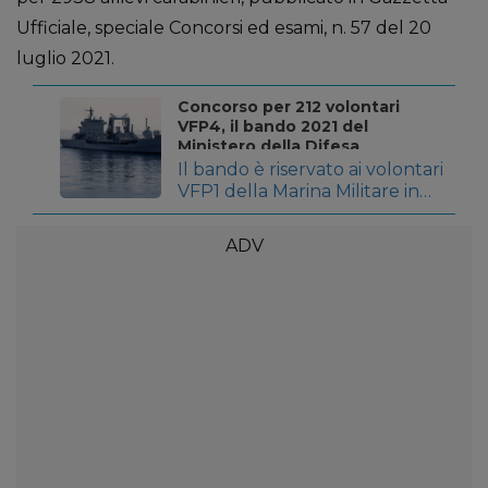
Ufficiale, speciale Concorsi ed esami, n. 57 del 20
luglio 2021.
Concorso per 212 volontari
VFP4, il bando 2021 del
Ministero della Difesa
Il bando è riservato ai volontari
VFP1 della Marina Militare in
servizio I vincitori saranno
inseriti nel Corpo Equipaggi
militari marittimi e delle
Capitanerie di porto Le
domande di partecipazione
potranno essere inviate entro
il 12 settembre Il Ministero
della Difesa ha bandito un
concorso pubblico, per titoli
ed esami, per la selezione di
212 […]