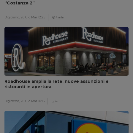
“Costanza 2”
Digitrend,
26 Gio Mar 12:25
4 min
Roadhouse amplia la rete: nuove assunzioni e
ristoranti in apertura
Digitrend,
26 Gio Mar 10:16
4 min