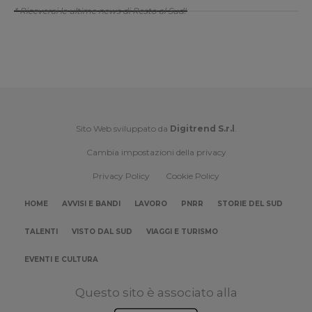
* Riceverai le ultime news di Resto al Sud!
Sito Web sviluppato da
Digitrend S.r.l
.
Cambia impostazioni della privacy
Privacy Policy
Cookie Policy
HOME
AVVISI E BANDI
LAVORO
PNRR
STORIE DEL SUD
TALENTI
VISTO DAL SUD
VIAGGI E TURISMO
EVENTI E CULTURA
Questo sito è associato alla