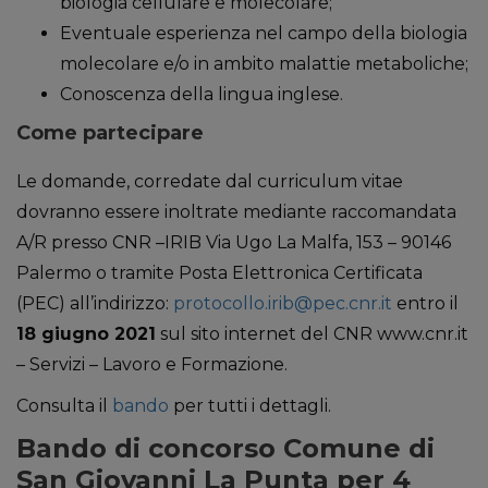
biologia cellulare e molecolare;
Eventuale esperienza nel campo della biologia
molecolare e/o in ambito malattie metaboliche;
Conoscenza della lingua inglese.
Come partecipare
Le domande, corredate dal curriculum vitae
dovranno essere inoltrate mediante raccomandata
A/R presso CNR –IRIB Via Ugo La Malfa, 153 – 90146
Palermo o tramite Posta Elettronica Certificata
(PEC) all’indirizzo:
protocollo.irib@pec.cnr.it
entro il
18 giugno 2021
sul sito internet del CNR www.cnr.it
– Servizi – Lavoro e Formazione.
Consulta il
bando
per tutti i dettagli.
Bando di concorso Comune di
San Giovanni La Punta per 4