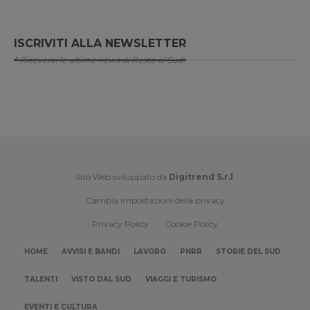
ISCRIVITI ALLA NEWSLETTER
* Riceverai le ultime news di Resto al Sud!
Sito Web sviluppato da
Digitrend S.r.l
.
Cambia impostazioni della privacy
Privacy Policy
Cookie Policy
HOME
AVVISI E BANDI
LAVORO
PNRR
STORIE DEL SUD
TALENTI
VISTO DAL SUD
VIAGGI E TURISMO
EVENTI E CULTURA