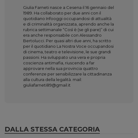
Giulia Farneti nasce a Cesena il 16 gennaio del
1989. Ha collaborato per due anni con il
quotidiano Infooggi occupandosi di attualità
e di criminalità organizzata, aprendo anche la
rubrica settimanale “Così è (se gli pare)” di cui
era anche responsabile con Alessandro
Bertolucci. Per quasi altri due anni, ha scritto
per il quotidiano La Nostra Voce occupandosi
di cinema, teatro e televisione, le sue grandi
passioni. Ha sviluppato una vera e propria
coscienza antimafia, riuscendo a far
approvare nella sua provincia quattro
conferenze per sensibilizzare la cittadinanza
alla cultura della legalità. mail:
giuliafarneti89@gmail.it
DALLA STESSA CATEGORIA