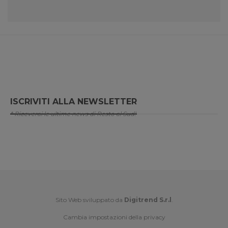
ISCRIVITI ALLA NEWSLETTER
* Riceverai le ultime news di Resto al Sud!
Sito Web sviluppato da
Digitrend S.r.l
.
Cambia impostazioni della privacy