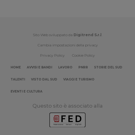
Sito Web sviluppato da
Digitrend S.r.l
.
Cambia impostazioni della privacy
Privacy Policy
Cookie Policy
HOME
AVVISI E BANDI
LAVORO
PNRR
STORIE DEL SUD
TALENTI
VISTO DAL SUD
VIAGGI E TURISMO
EVENTI E CULTURA
Questo sito è associato alla