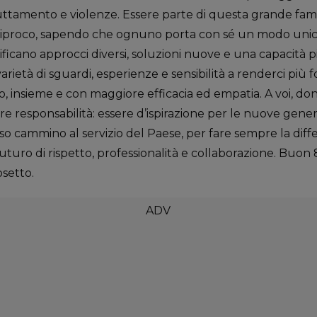
uttamento e violenze. Essere parte di questa grande famig
ciproco, sapendo che ognuno porta con sé un modo unico
ificano approcci diversi, soluzioni nuove e una capacità p
arietà di sguardi, esperienze e sensibilità a renderci più f
o, insieme e con maggiore efficacia ed empatia. A voi, don
ore responsabilità: essere d’ispirazione per le nuove gen
sso cammino al servizio del Paese, per fare sempre la diff
turo di rispetto, professionalità e collaborazione. Buon 
setto.