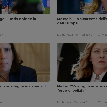
ge il Betis e vince la
Metsola “La sicurezza dell’
dell’Europa”
Digitrend,
25 Mer Mag 23:40
min
1 min
amo una legge insieme sul
Meloni “Vergognose le accu
forze di polizia”
Digitrend,
25 Mer Mag 23:40
 min
1 min