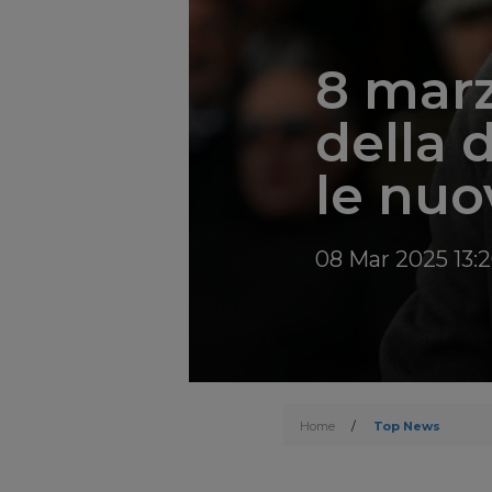
8 marz
della 
le nuo
08 Mar 2025 13:
Home
/
Top News