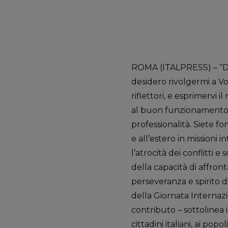
ROMA (ITALPRESS) – “Don
desidero rivolgermi a Vo
riflettori, e esprimervi
al buon funzionamento de
professionalità. Siete f
e all’estero in missioni 
l’atrocità dei conflitti
della capacità di affron
perseveranza e spirito di
della Giornata Internazi
contributo – sottolinea i
cittadini italiani, ai po