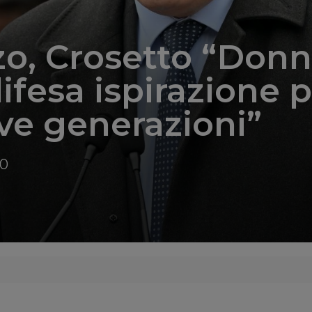
o, Crosetto “Don
difesa ispirazione 
ve generazioni”
20