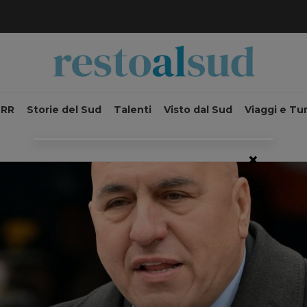
NRR
Storie del Sud
Talenti
Visto dal Sud
Viaggi e Tu
×