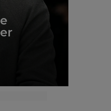
';
ne
per