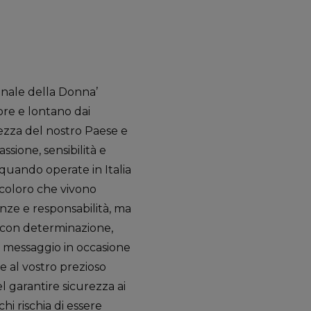
onale della Donna’
ore e lontano dai
urezza del nostro Paese e
sione, sensibilità e
 quando operate in Italia
, coloro che vivono
enze e responsabilità, ma
te con determinazione,
nel messaggio in occasione
e al vostro prezioso
el garantire sicurezza ai
chi rischia di essere