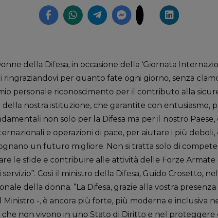
ne della Difesa, in occasione della ‘Giornata Internazi
i ringraziandovi per quanto fate ogni giorno, senza clam
 il mio personale riconoscimento per il contributo alla sic
lla nostra istituzione, che garantite con entusiasmo, pas
ondamentali non solo per la Difesa ma per il nostro Paese,
internazionali e operazioni di pace, per aiutare i più deboli
 e sognano un futuro migliore. Non si tratta solo di compet
tare le sfide e contribuire alle attività delle Forze Arma
 servizio”. Così il ministro della Difesa, Guido Crosetto, 
onale della donna. “La Difesa, grazie alla vostra presenza 
l Ministro -, è ancora più forte, più moderna e inclusiva n
poli che non vivono in uno Stato di Diritto e nel proteggere 