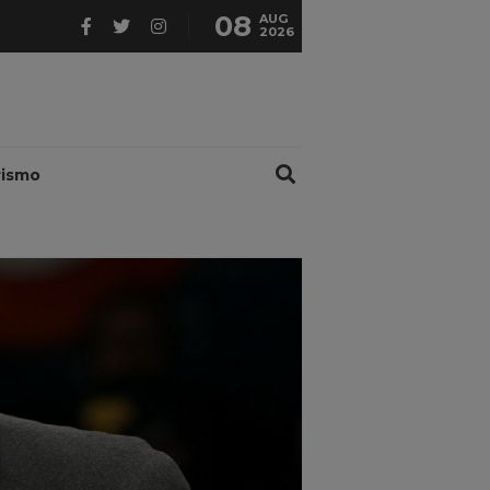
08
AUG
2026
rismo