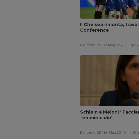
Il Chelsea rimonta, travol
Conference
Digitrend,
25 Gio Mag 01:57
2 
Schlein a Meloni “Facci
femminicidio”
Digitrend,
25 Mer Mag 23:40
1