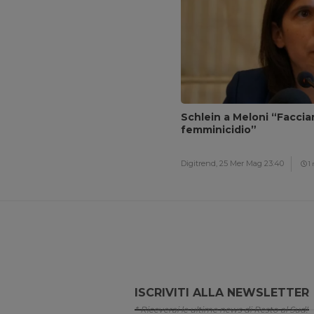
Schlein a Meloni “Facci
femminicidio”
Digitrend,
25 Mer Mag 23:40
1
ISCRIVITI ALLA NEWSLETTER
* Riceverai le ultime news di Resto al Sud!