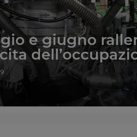
io e giugno ralle
scita dell’occupazi
09