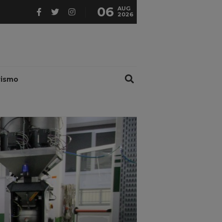
06
AUG
2026
rismo