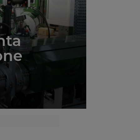
';
nta
one