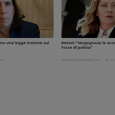
amo una legge insieme sul
Meloni “Vergognose le accu
forze di polizia”
Digitrend,
25 Mer Mag 23:40
 min
1 min