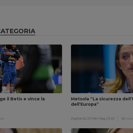
CATEGORIA
ge il Betis e vince la
Metsola “La sicurezza dell’
dell’Europa”
Digitrend,
25 Mer Mag 23:40
min
1 min