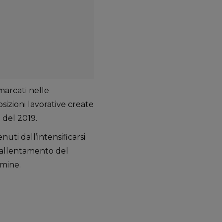
marcati nelle
sizioni lavorative create
 del 2019.
ti dall’intensificarsi
 rallentamento del
rmine.