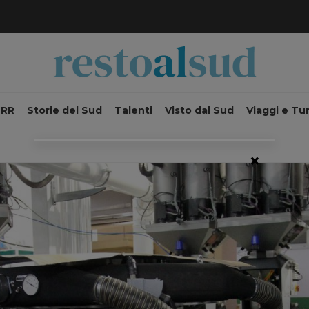
NRR
Storie del Sud
Talenti
Visto dal Sud
Viaggi e Tu
×