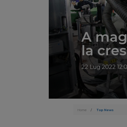
A magg
la cre
22 Lug 2022 12:
Home
/
Top News