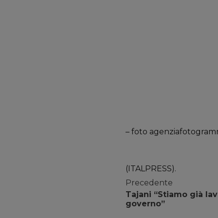
– foto agenziafotogramm
(ITALPRESS).
Precedente
Tajani “Stiamo già la
governo”