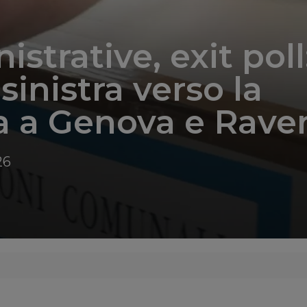
strative, exit poll
sinistra verso la
ia a Genova e Rav
26