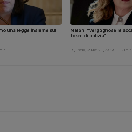
amo una legge insieme sul
Meloni “Vergognose le accu
forze di polizia”
Digitrend,
25 Mer Mag 23:40
 min
1 min