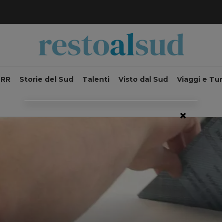
NRR
Storie del Sud
Talenti
Visto dal Sud
Viaggi e Tu
×