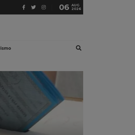
06
AUG
2026
rismo