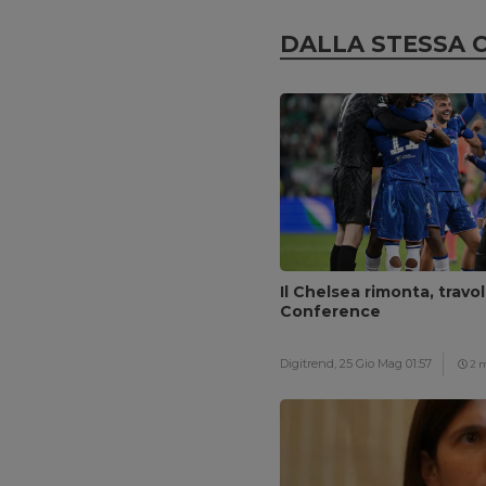
DALLA STESSA 
Il Chelsea rimonta, travol
Conference
Digitrend,
25 Gio Mag 01:57
2 