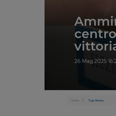
Ammini
centro
vittor
26 Mag 2025 16:
Home
/
Top News