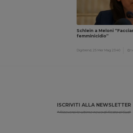
Schlein a Meloni “Facci
femminicidio”
Digitrend,
25 Mer Mag 23:40
1
ISCRIVITI ALLA NEWSLETTER
* Riceverai le ultime news di Resto al Sud!