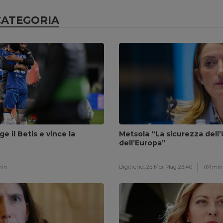
CATEGORIA
ge il Betis e vince la
Metsola “La sicurezza dell’
dell’Europa”
Digitrend,
25 Mer Mag 23:40
min
1 min