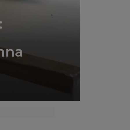
';
:
enna