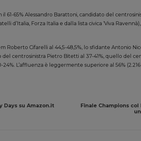
 il 61-65% Alessandro Barattoni, candidato del centrosinis
lli d’Italia, Forza Italia e dalla lista civica ‘Viva Ravennà),
m Roberto Cifarelli al 44,5-48,5%, lo sfidante Antonio Nic
o del centrosinistra Pietro Bitetti al 37-41%, quello del c
-24%. L’affluenza è leggermente superiore al 56% (2.216 s
ly Days su Amazon.it
Finale Champions col 
un