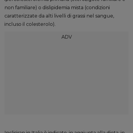
non familiare) o dislipidemia mista (condizioni
caratterizzate da alti livelli di grassi nel sangue,
incluso il colesterolo).
Inclisiran in Italia è indicato, in aggiunta alla dieta, in