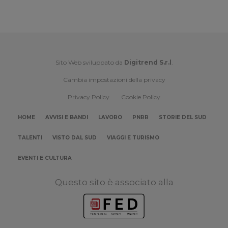
Sito Web sviluppato da
Digitrend S.r.l
.
Cambia impostazioni della privacy
Privacy Policy
Cookie Policy
HOME
AVVISI E BANDI
LAVORO
PNRR
STORIE DEL SUD
TALENTI
VISTO DAL SUD
VIAGGI E TURISMO
EVENTI E CULTURA
Questo sito è associato alla