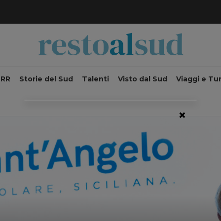
NRR
Storie del Sud
Talenti
Visto dal Sud
Viaggi e Tu
×