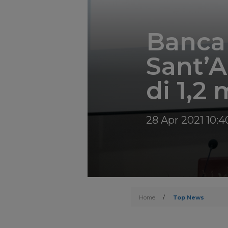
Banca
Sant’A
di 1,2 
28 Apr 2021 10:4
Home
/
Top News