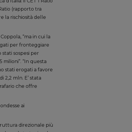
 d’Italia: il CET 1 Ratio
s Ratio (rapporto tra
e la rischiosità delle
 Coppola, “ma in cui la
ogati per fronteggiare
stati sospesi per
 milioni”. “In questa
o stati erogati a favore
i 2,2 mln. E’ stata
grafario che offre
pondesse ai
ruttura direzionale più