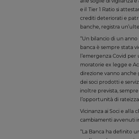
alle soglie di vigilanza e
e il Tier 1 Ratio si attest
crediti deteriorati e pat
banche, registra un’ult
“Un bilancio di un anno 
banca è sempre stata vic
l’emergenza Covid per un
moratorie ex legge e Acc
direzione vanno anche gl
dei soci prodotti e servi
inoltre prevista, sempre 
l’opportunità di rateizzar
Vicinanza ai Soci e alla
cambiamenti avvenuti i
“La Banca ha definito u