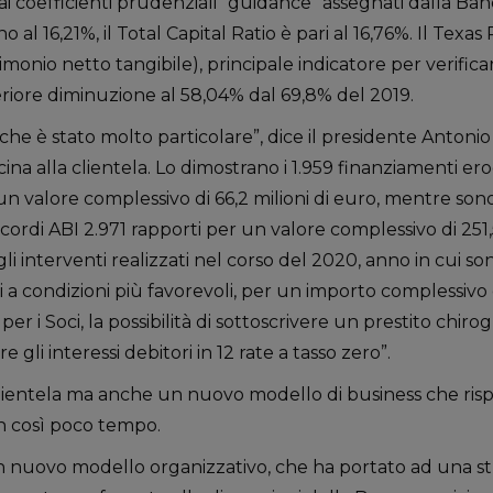
 ai coefficienti prudenziali “guidance” assegnati dalla Banca
ano al 16,21%, il Total Capital Ratio è pari al 16,76%. Il Texa
rimonio netto tangibile), principale indicatore per verificar
eriore diminuzione al 58,04% dal 69,8% del 2019.
che è stato molto particolare”, dice il presidente Antonio
ina alla clientela. Lo dimostrano i 1.959 finanziamenti er
 valore complessivo di 66,2 milioni di euro, mentre sono 
ordi ABI 2.971 rapporti per un valore complessivo di 251,5
i interventi realizzati nel corso del 2020, anno in cui son
zi a condizioni più favorevoli, per un importo complessivo d
per i Soci, la possibilità di sottoscrivere un prestito chiro
e gli interessi debitori in 12 rate a tasso zero”.
 clientela ma anche un nuovo modello di business che ris
n così poco tempo.
n nuovo modello organizzativo, che ha portato ad una st