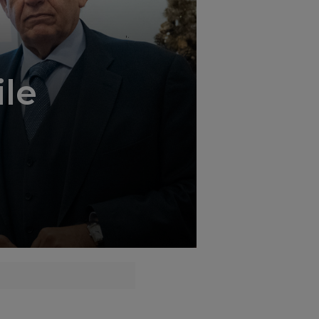
';
ile