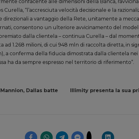
rmente confacente alle dimensioni della Banca, ravvicina
es Curella, “l’accresciuta velocità decisionale e la razional
se direzionali a vantaggio della Rete, unitamente a mecca
ornati, consentono un ulteriore avvicinamento del modell
premiato dalla clientela – continua Curella – dal mome
a ad 1.268 milioni, di cui 948 mln di raccolta diretta, in sig
n), a conferma della fiducia dimostrata dalla clientela ne
ssa ha da sempre espresso nel territorio di riferimento”.
 Mannion, Dallas batte
Illimity presenta la sua 