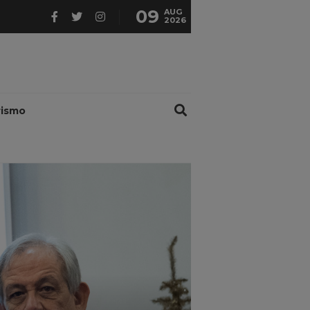
09
AUG
2026
rismo