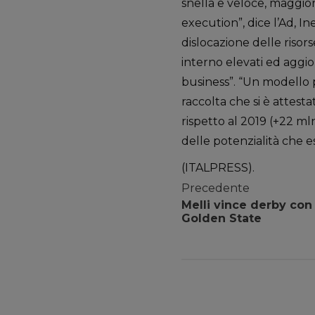
snella e veloce, maggio
execution”, dice l’Ad, In
dislocazione delle risor
interno elevati ed aggi
business”. “Un modello 
raccolta che si è attestat
rispetto al 2019 (+22 ml
delle potenzialità che e
(ITALPRESS).
Precedente
Melli vince derby con
Golden State