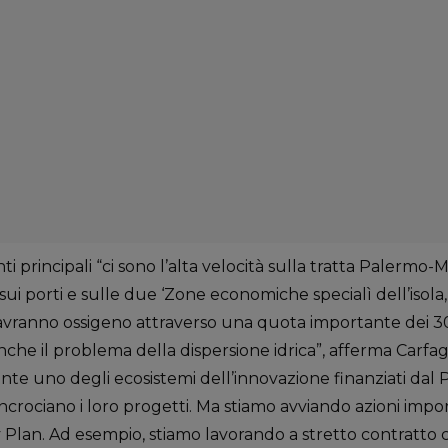
enti principali “ci sono l’alta velocità sulla tratta Palermo-
sui porti e sulle due ‘Zone economiche specialì dell’isola,
 avranno ossigeno attraverso una quota importante dei 300
he il problema della dispersione idrica”, afferma Carfa
ente uno degli ecosistemi dell’innovazione finanziati dal P
ncrociano i loro progetti. Ma stiamo avviando azioni impor
Plan. Ad esempio, stiamo lavorando a stretto contratto 