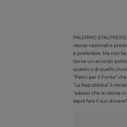
PALERMO (ITALPRESS) – “
risorse nazionali e pres
è preferibile. Ma non f
Serve un accordo politic
questo o di quello, inut
“Patto per il Ponte” che
“La Repubblica” il ministr
“adesso che le risorse ci s
saprà fare il suo dovere?”