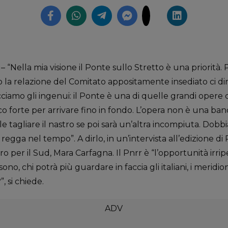
Nella mia visione il Ponte sullo Stretto è una priorità. 
to la relazione del Comitato appositamente insediato ci 
acciamo gli ingenui: il Ponte è una di quelle grandi oper
o forte per arrivare fino in fondo. L’opera non è una bandi
ile tagliare il nastro se poi sarà un’altra incompiuta. 
 regga nel tempo”. A dirlo, in un’intervista all’edizione d
o per il Sud, Mara Carfagna. Il Pnrr è “l’opportunità irripeti
ono, chi potrà più guardare in faccia gli italiani, i meridional
, si chiede.