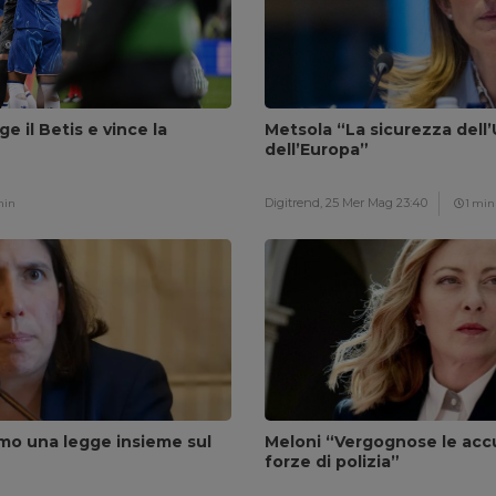
ge il Betis e vince la
Metsola “La sicurezza dell’
dell’Europa”
Digitrend,
25 Mer Mag 23:40
min
1 min
amo una legge insieme sul
Meloni “Vergognose le accu
forze di polizia”