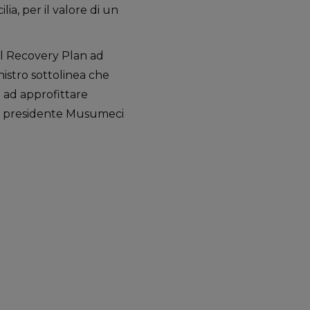
ia, per il valore di un
 al Recovery Plan ad
inistro sottolinea che
o ad approfittare
il presidente Musumeci