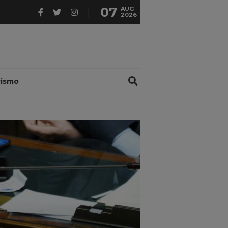
07
AUG
2026
rismo