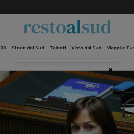
NRR
Storie del Sud
Talenti
Visto dal Sud
Viaggi e Tu
×