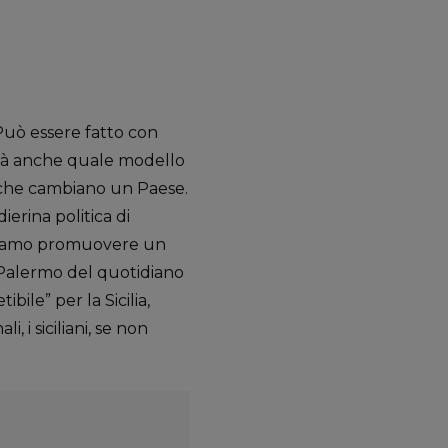
Può essere fatto con
dirà anche quale modello
e che cambiano un Paese.
erina politica di
Dobbiamo promuovere un
i Palermo del quotidiano
bile” per la Sicilia,
i, i siciliani, se non