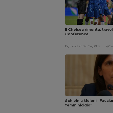
Il Chelsea rimonta, travol
Conference
Digitrend,
25 Gio Mag 01:57
2 
Schlein a Meloni “Facci
femminicidio”