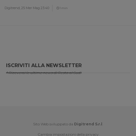
Digitrend,
25 Mer Mag 23:40
1 min
ISCRIVITI ALLA NEWSLETTER
* Riceverai le ultime news di Resto al Sud!
Sito Web sviluppato da
Digitrend S.r.l
.
Cambia impostazioni della privacy