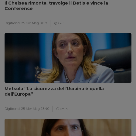
Il Chelsea rimonta, travolge il Betis e vince la
Conference
Digitrend,
25 Gio Mag 01:57
2 min
Metsola “La sicurezza dell’Ucraina è quella
dell’Europa”
Digitrend,
25 Mer Mag 23:40
1 min