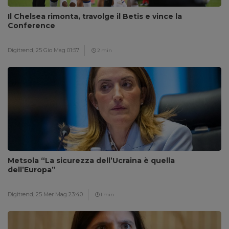
Il Chelsea rimonta, travolge il Betis e vince la
Conference
Digitrend,
25 Gio Mag 01:57
2 min
Metsola “La sicurezza dell’Ucraina è quella
dell’Europa”
Digitrend,
25 Mer Mag 23:40
1 min