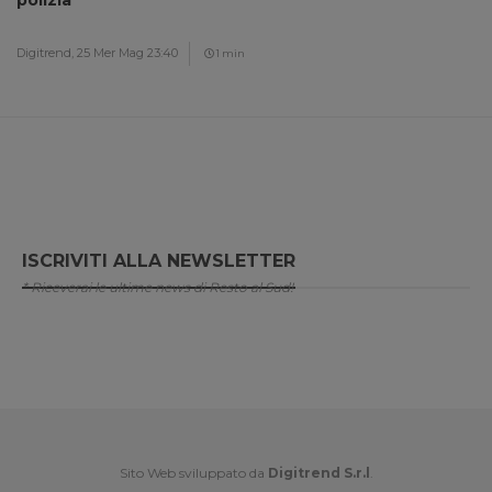
polizia”
Digitrend,
25 Mer Mag 23:40
1 min
ISCRIVITI ALLA NEWSLETTER
* Riceverai le ultime news di Resto al Sud!
Sito Web sviluppato da
Digitrend S.r.l
.