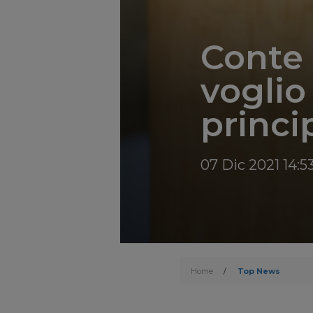
Conte 
voglio
princi
07 Dic 2021 14:5
Home
/
Top News