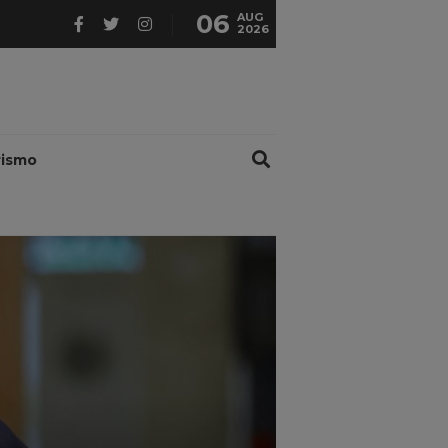
06
AUG
2026
rismo