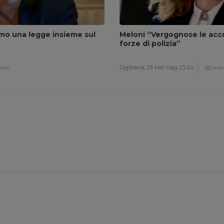
amo una legge insieme sul
Meloni “Vergognose le accu
forze di polizia”
Digitrend,
25 Mer Mag 23:40
 min
1 min