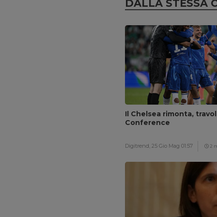
DALLA STESSA 
Il Chelsea rimonta, travol
Conference
Digitrend,
25 Gio Mag 01:57
2 