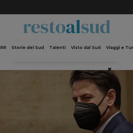
NRR
Storie del Sud
Talenti
Visto dal Sud
Viaggi e Tu
×