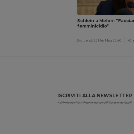
Schlein a Meloni “Facci
femminicidio”
Digitrend,
25 Mer Mag 23:40
1
ISCRIVITI ALLA NEWSLETTER
* Riceverai le ultime news di Resto al Sud!