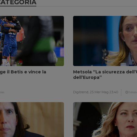
CATEGORIA
ge il Betis e vince la
Metsola “La sicurezza dell’
dell’Europa”
Digitrend,
25 Mer Mag 23:40
min
1 min