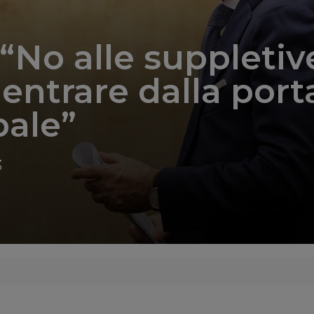
“No alle suppletiv
 entrare dalla port
pale”
3