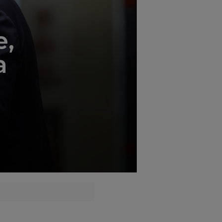
';
e,
a