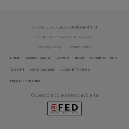
Sito Web sviluppato da
Digitrend S.r.l
.
Cambia impostazioni della privacy
Privacy Policy
Cookie Policy
HOME
AVVISI E BANDI
LAVORO
PNRR
STORIE DEL SUD
TALENTI
VISTO DAL SUD
VIAGGI E TURISMO
EVENTI E CULTURA
Questo sito è associato alla