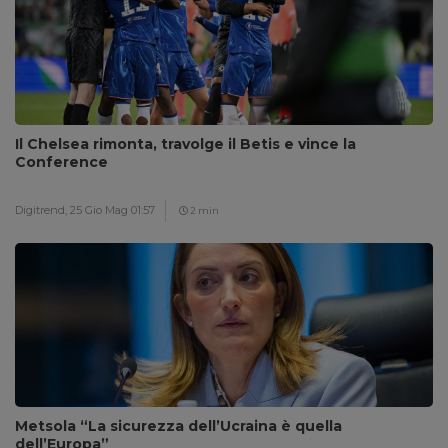
Il Chelsea rimonta, travolge il Betis e vince la
Conference
Digitrend,
25 Gio Mag 01:57
2 min
Metsola “La sicurezza dell’Ucraina è quella
dell’Europa”